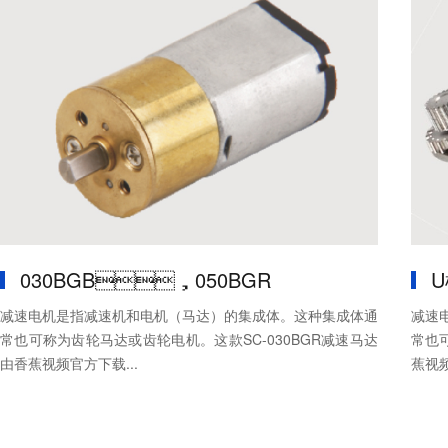
030BGB，050BGR
减速电机是指减速机和电机（马达）的集成体。这种集成体通
减速
常也可称为齿轮马达或齿轮电机。这款SC-030BGR减速马达
常也
由香蕉视频官方下载...
蕉视频