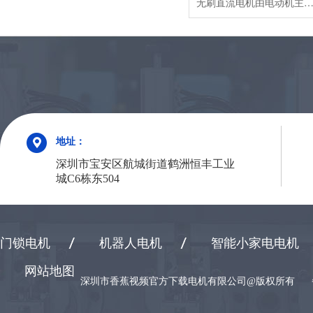
无刷直流电机由电动机主体和驱动器组成，是一种典型的机电一体化产品。由于无刷直流电动机是以自控式运行的，所以不会像变频调速下重载启动的同步电机那样在转子上另加启动绕组，也不会在负载突变时产生振荡和失步。无刷直流电动机是采用半导体开关器件来实现电子换向的，即用电子开关器件代替传统的接触式换向器和电刷。它具有可靠性高、无换向火花、机械噪声低等优点，广泛应用于高档录音座、录像机、
地址：
深圳市宝安区航城街道鹤洲恒丰工业
城C6栋东504
门锁电机
机器人电机
智能小家电电机
网站地图
深圳市香蕉视频官方下载电机有限公司@版权所有