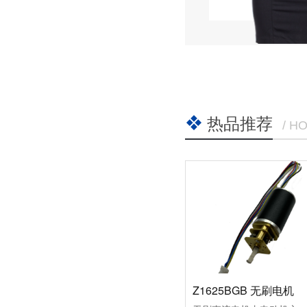
热品推荐
/ H
Z1625BGB 无刷电机