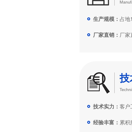
Manufa
占地1
生产规模：
厂家直
厂家直销：
技
Techni
客户工
技术实力：
累积服
经验丰富：