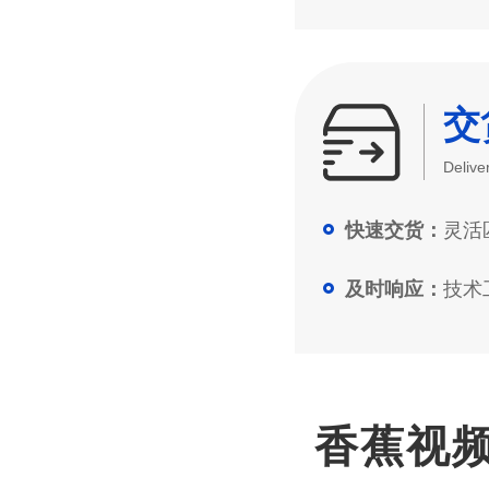
交
Delive
灵活匹
快速交货：
技术工
及时响应：
香蕉视