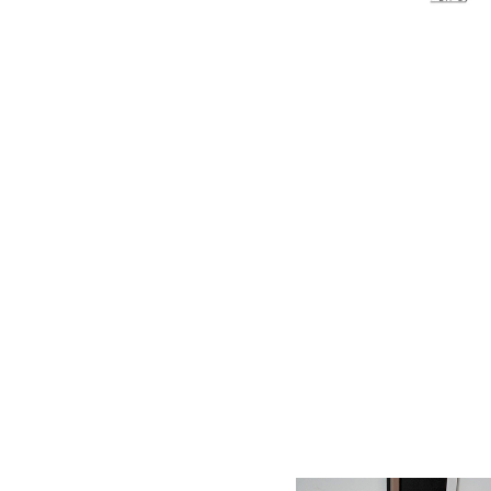
深圳减速电机电机厂家为您揭秘:减速电机节能及优化设计策略
深圳减速电机电机厂家为您揭秘:减速电机在各行业中的典型应用案例分享
深圳香蕉视频久久下载电机厂家为您揭秘:了解减速电机的基本工作原理及性能参数