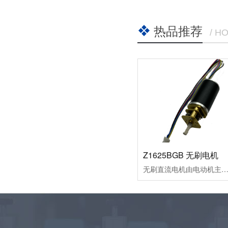
热品推荐
/ H
Z1625BGB 无刷电机
无刷直流电机由电动机主体和驱动器组成，是一种典型的机电一体化产品。由于无刷直流电动机是以自控式运行的，所以不会像变频调速下重载启动的同步电机那样在转子上另加启动绕组，也不会在负载突变时产生振荡和失步。无刷直流电动机是采用半导体开关器件来实现电子换向的，即用电子开关器件代替传统的接触式换向器和电刷。它具有可靠性高、无换向火花、机械噪声低等优点，广泛应用于高档录音座、录像机