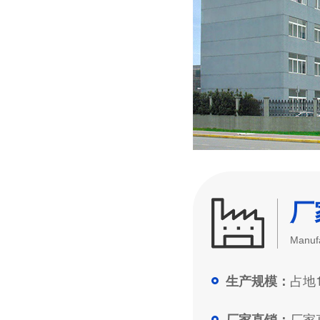
厂
Manufa
占地1
生产规模：
厂家直
厂家直销：