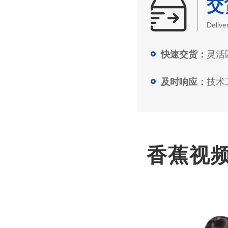
交
Delive
灵活匹
快速交货：
技术工
及时响应：
香蕉视