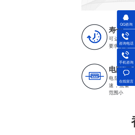
QQ咨询
寿命
深圳减速电机电机厂家为您揭秘:减速电机节能及优化设计策略
可达500-20
咨询电话
要求可达30
手机咨询
电阻/电
电阻电感值小
在线留言
速，批量
深圳减速电机电机厂家为您揭秘:减速电机在各行业中的典型应用案例分享
范围小