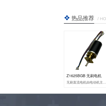
热品推荐
/ H
Z1625BGB 无刷电机
无刷直流电机由电动机主体和驱动器组成，是一种典型的机电一体化产品。由于无刷直流电动机是以自控式运行的，所以不会像变频调速下重载启动的同步电机那样在转子上另加启动绕组，也不会在负载突变时产生振荡和失步。无刷直流电动机是采用半导体开关器件来实现电子换向的，即用电子开关器件代替传统的接触式换向器和电刷。它具有可靠性高、无换向火花、机械噪声低等优点，广泛应用于高档录音座、录像机、电