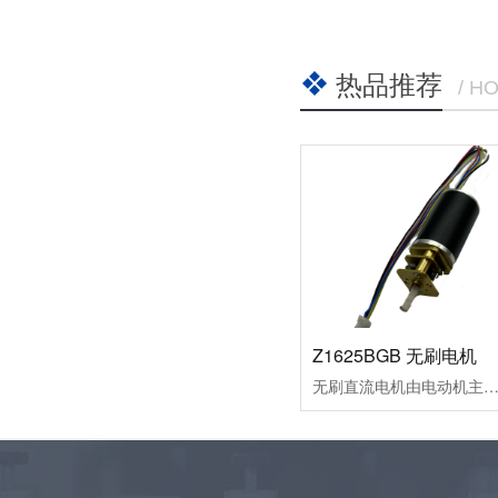
热品推荐
/ H
Z1625BGB 无刷电机
无刷直流电机由电动机主体和驱动器组成，是一种典型的机电一体化产品。由于无刷直流电动机是以自控式运行的，所以不会像变频调速下重载启动的同步电机那样在转子上另加启动绕组，也不会在负载突变时产生振荡和失步。无刷直流电动机是采用半导体开关器件来实现电子换向的，即用电子开关器件代替传统的接触式换向器和电刷。它具有可靠性高、无换向火花、机械噪声低等优点，广泛应用于高档录音座、录像机