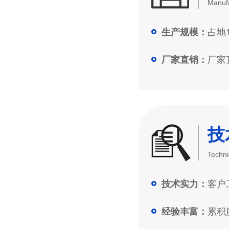
Manufa
占地1
生产规模：
厂家直
厂家直销：
技
Techni
客户工
技术实力：
累积服
经验丰富：