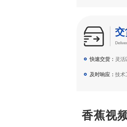
交
Delive
灵活匹
快速交货：
技术工
及时响应：
香蕉视