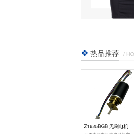
热品推荐
/ H
Z1625BGB 无刷电机