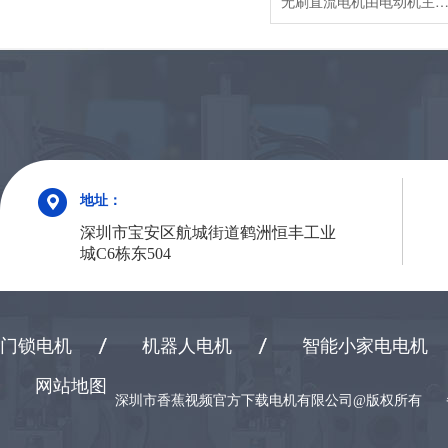
无刷直流电机由电动机主体和驱动器组成，是一种典型的机电一体化产品。由于无刷直流电动机是以自控式运行的，所以不会像变频调速下重载启动的同步电机那样在转子上另加启动绕组，也不会在负载突变时产生振荡和失步。无刷直流电动机是采用半导体开关器件来实现电子换向的，即用电子开关器件代替传统的接触式换向器和电刷。它具有可靠性高、无换向火花、机械噪声低等优点，广泛应用于高档录音座、录像机
地址：
深圳市宝安区航城街道鹤洲恒丰工业
城C6栋东504
门锁电机
机器人电机
智能小家电电机
网站地图
深圳市香蕉视频官方下载电机有限公司@版权所有