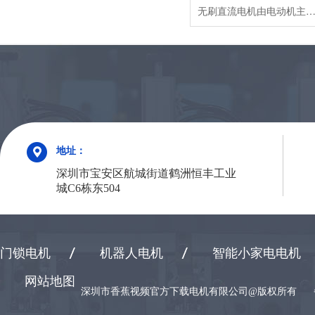
无刷直流电机由电动机主体和驱动器组成，是一种典型的机电一体化产品。由于无刷直流电动机是以自控式运行的，所以不会像变频调速下重载启动的同步电机那样在转子上另加启动绕组，也不会在负载突变时产生振荡和失步。无刷直流电动机是采用半导体开关器件来实现电子换向的，即用电子开关器件代替传统的接触式换向器和电刷。它具有可靠性高、无换向火花、机械噪声低等优点，广泛应用于高档录音座、录像机、
地址：
深圳市宝安区航城街道鹤洲恒丰工业
城C6栋东504
门锁电机
机器人电机
智能小家电电机
网站地图
深圳市香蕉视频官方下载电机有限公司@版权所有