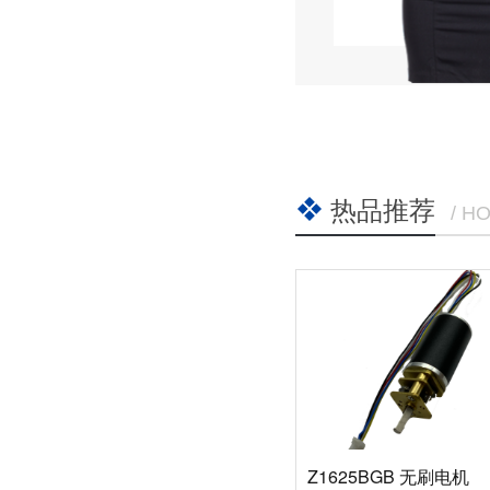
热品推荐
/ H
Z1625BGB 无刷电机