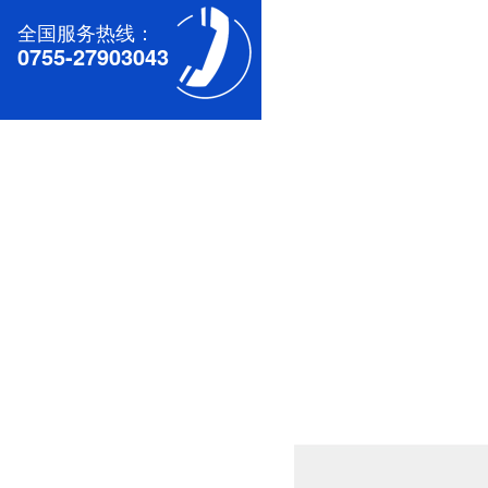
全国服务热线：
0755-27903043
深圳无刷直流电机电机厂家为您揭秘:无刷污香蕉视频网站的特点及优势分析
深圳减速电机电机厂家为您揭秘:减速电机的可靠性与故障分析
深圳减速电机电机厂家为您揭秘:减速电机节能及优化设计策略