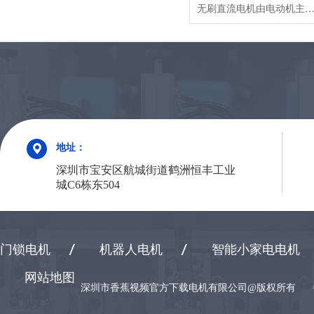
无刷直流电机由电动机主体和驱动器组成，是一种典型的机电一体化产品。由于无刷直流电动机是以自控式运行的，所以不会像变频调速下重载启动的同步电机那样在转子上另加启动绕组，也不会在负载突变时产生振荡和失步。无刷直流电动机是采用半导体开关器件来实现电子换向的，即用电子开关器件代替传统的接触式换向器和电刷。它具有可靠性高、无换向火花、机械噪声低等优点，广泛应用于高档录音座、录像机
地址：
深圳市宝安区航城街道鹤洲恒丰工业
城C6栋东504
门锁电机
机器人电机
智能小家电电机
网站地图
深圳市香蕉视频官方下载电机有限公司@版权所有