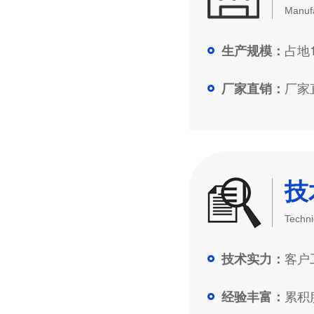
Manufa
占地1
生产规模：
厂家直
厂家直销：
技
Techni
客户工
技术实力：
累积服
经验丰富：