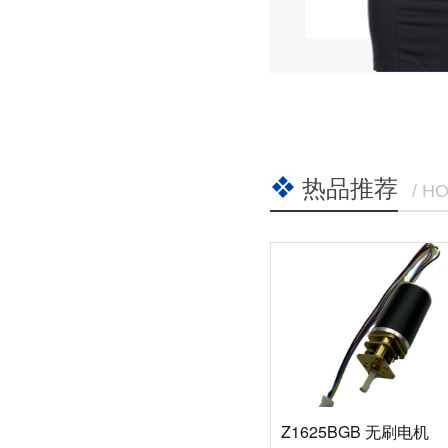
热品推荐
/ H
Z1625BGB 无刷电机