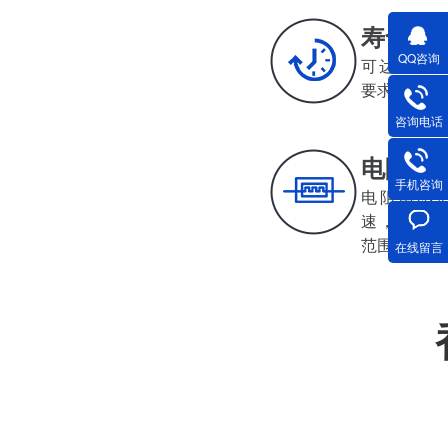
寿命
QQ咨询
深圳减速电机电机厂家为您揭秘:减速电机节能及优化设计策略
可达500-2
要求可达30
咨询电话
电阻/电
手机咨询
电阻电感值小
速，批量一
范围小
在线留言
深圳减速电机电机厂家为您揭秘:减速电机在各行业中的典型应用案例分享