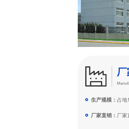
厂
Manufa
占地1
生产规模：
厂家直
厂家直销：