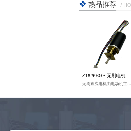
热品推荐
/ H
Z1625BGB 无刷电机
无刷直流电机由电动机主体和驱动器组成，是一种典型的机电一体化产品。由于无刷直流电动机是以自控式运行的，所以不会像变频调速下重载启动的同步电机那样在转子上另加启动绕组，也不会在负载突变时产生振荡和失步。无刷直流电动机是采用半导体开关器件来实现电子换向的，即用电子开关器件代替传统的接触式换向器和电刷。它具有可靠性高、无换向火花、机械噪声低等优点，广泛应用于高档录音座、录像机、