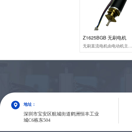
Z1625BGB 无刷电机
无刷直流电机由电动机主体和驱动器组成，是一种典型的机电一体化产品。由于无刷直流电动机是以自控式运行的，所以不会像变频调速下重载启动的同步电机那样在转子上另加启动绕组，也不会在负载突变时产生振荡和失步。无刷直流电动机是采用半导体开关器件来实现电子换向的，即用电子开关器件代替传统的接触式换向器和电刷。它具有可靠性高、无换向火花、机械噪声低等优点，广泛应用于高档录音座、录像机
地址：
深圳市宝安区航城街道鹤洲恒丰工业
城C6栋东504