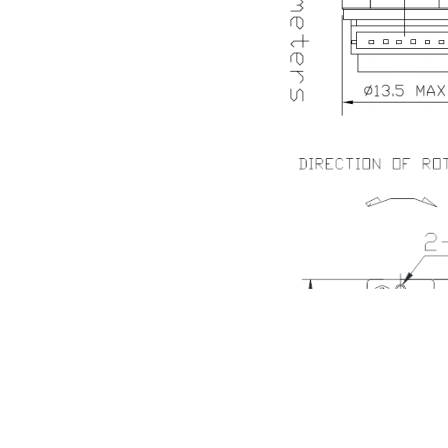
深圳减速电机电机厂家为您揭秘:减速电机节能及优化设计策略
深圳减速电机电机厂家为您揭秘:减速电机在各行业中的典型应用案例分享
深圳香蕉视频久久下载电机厂家为您揭秘:了解减速电机的基本工作原理及性能参数