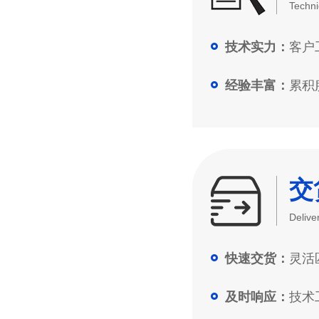
Techni
客户工
技术实力：
累积服
经验丰富：
交
Delive
灵活匹
快速交货：
技术工
及时响应：