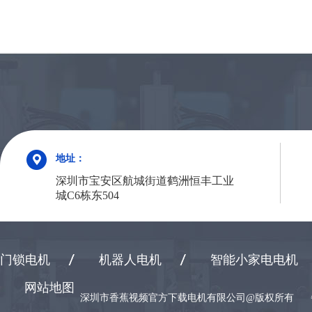
地址：
深圳市宝安区航城街道鹤洲恒丰工业
城C6栋东504
门锁电机
机器人电机
智能小家电电机
网站地图
深圳市香蕉视频官方下载电机有限公司@版权所有