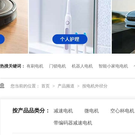
热搜关键词：
有刷电机
门锁电机
机器人电机
智能小家电电机
您当前的位置：
首页
产品频道
按电机外径分
>
>
按产品品类分：
减速电机
微电机
空心杯电机
带编码器减速电机