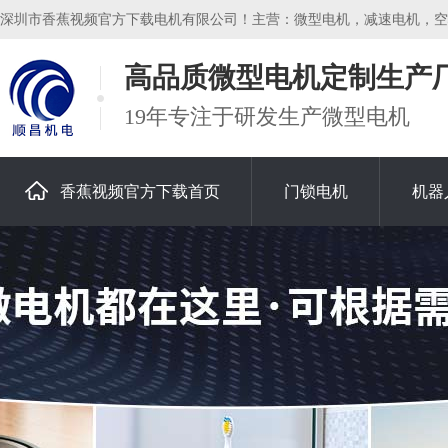
深圳市香蕉视频官方下载电机有限公司！主营：微型电机，减速电机，空心杯电
高品质微型电机定制生产
19年专注于研发生产微型电机
香蕉视频官方下载首页
门锁电机
机器
关于香蕉视频官方下载