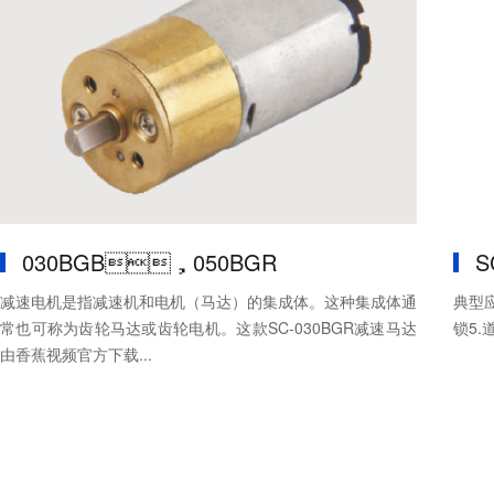
030BGB，050BGR
S
减速电机是指减速机和电机（马达）的集成体。这种集成体通
典型应
常也可称为齿轮马达或齿轮电机。这款SC-030BGR减速马达
锁5.道
由香蕉视频官方下载...