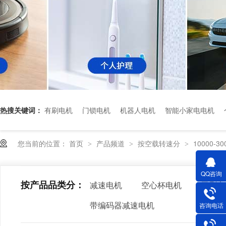
热搜关键词：
有刷电机
门锁电机
机器人电机
智能小家电电机
您当前的位置：
首页
产品频道
按空载转速分
10000-30
>
>
>
QQ咨询
按产品品类分：
减速电机
空心杯电机
无刷电
带编码器减速电机
咨询电话