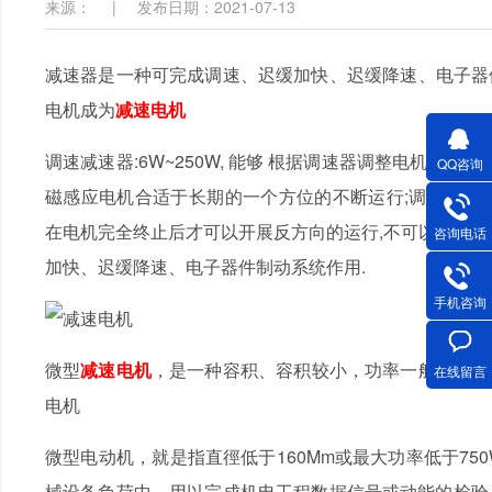
来源：
|
发布日期：2021-07-13
减速器是一种可完成调速、迟缓加快、迟缓降速
电机成为
减速电机
调速减速器:6W~250W, 能够 根据调速器调整电机转
QQ咨询
磁感应电机合适于长期的一个方位的不断运行;调速覆盖面广：50HZ
在电机完全终止后才可以开展反方向的运行,不可以像可逆性电
咨询电话
加快、迟缓降速、电子器件制动系统作用.
手机咨询
微型
减速电机
，是一种容积、容积较小，功率一般
在线留言
电机
微型电动机，就是指直徑低于160Mm或最大功率低于75
械设备负荷中，用以完成机电工程数据信号或动能的检验