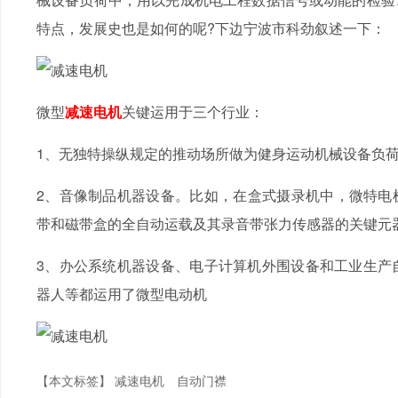
特点，发展史也是如何的呢?下边宁波市科劲叙述一下：
微型
减速电机
关键运用于三个行业：
1、无独特操纵规定的推动场所做为健身运动机械设备负荷的动力
2、音像制品机器设备。比如，在盒式摄录机中，
带和磁带盒的全自动运载及其录音带张力传感器的关键元器件
3、办公系统机器设备、电子计算机外围设备和工业生产自动化机械
器人等都运用了微型电动机
【本文标签】
减速电机
自动门襟