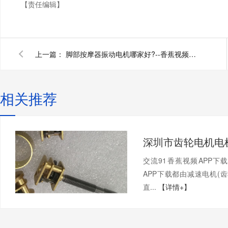
【责任编辑】
上一篇：
脚部按摩器振动电机哪家好?--香蕉视频官方下载电机
相关推荐
交流91香蕉视频APP下
APP下载都由减速电机(齿
直...
【详情+】