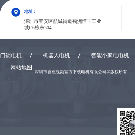
地址：
深圳市宝安区航城街道鹤洲恒丰工业
城C6栋东504
门锁电机
机器人电机
智能小家电电机
网站地图
深圳市香蕉视频官方下载电机有限公司@版权所有