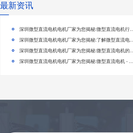
最新资讯
深圳微型直流电机电机厂家为您揭秘:微型直流电机行
深圳微型直流电机电机厂家为您揭秘:了解微型直流电机的设
深圳微型直流电机电机厂家为您揭秘:微型直流电
深圳微型直流电机电机厂家为您揭秘:微型直流电机 - 高效能