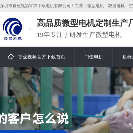
深圳市香蕉视频官方下载电机有限公司！主营：微型电机，减速电机，空心
高品质微型电机定制生产
19年专注于研发生产微型电机
香蕉视频官方下载首页
门锁电机
机器
关于香蕉视频官方下载