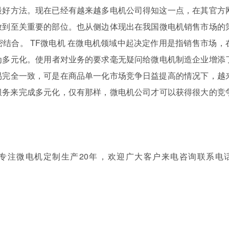
好方法。现在已经有越来越多电机公司得知这一点，在其官方
后放到至关重要的部位。也从侧边体现出在我国微电机销售市场的
。 TF微电机 在微电机领域中起决定作用是指销售市场，
多元化。使用者对业务的要求毫无疑问给微电机制造企业增添
完全一致，可是在商品单一化市场竞争日益提高的情况下，越
完成多元化，仅有那样，微电机公司才可以获得很大的竞
。
微电机定制生产20年，欢迎广大客户来电咨询联系电话