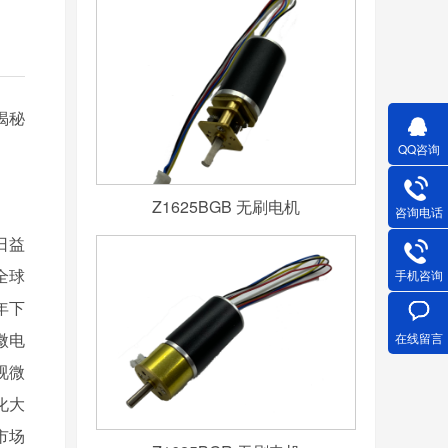
揭秘
QQ咨询
Z1625BGB 无刷电机
咨询电话
日益
全球
手机咨询
年下
微电
在线留言
视微
化大
市场