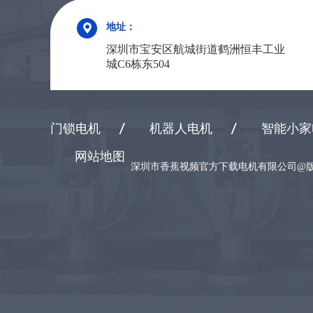
地址：
深圳市宝安区航城街道鹤洲恒丰工业
城C6栋东504
门锁电机
机器人电机
智能小家
网站地图
深圳市香蕉视频官方下载电机有限公司@