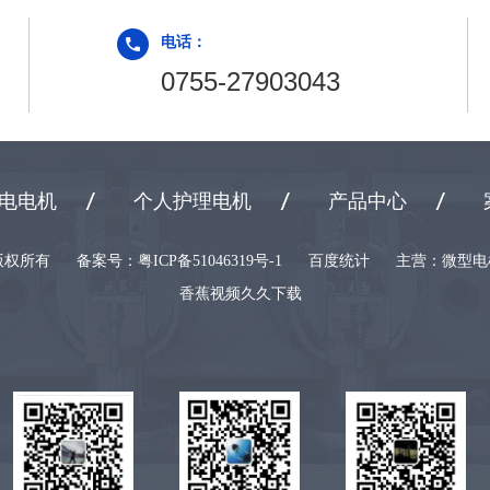
电话：
0755-27903043
电电机
个人护理电机
产品中心
版权所有
备案号：
粤ICP备51046319号-1
百度统计
主营：微
香蕉视频久久下载