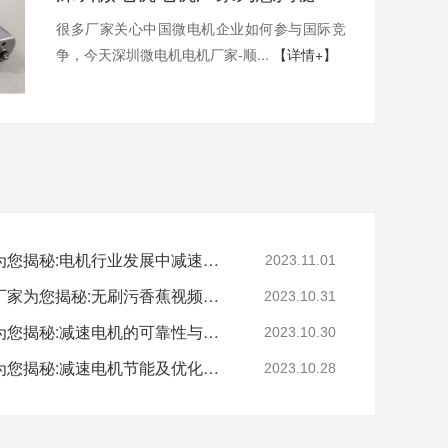
很多厂家关心中国微电机企业如何参与国际竞
争，今天深圳微电机电机厂家-顺...
【详情+】
深圳减速电机电机厂家为您揭秘:电机行业发展中减速电机的市场前景展望
2023.11.01
深圳无刷直流电机电机厂家为您揭秘:无刷污香蕉视频网站的特点及优势分析
2023.10.31
深圳减速电机电机厂家为您揭秘:减速电机的可靠性与故障分析
2023.10.30
深圳减速电机电机厂家为您揭秘:减速电机节能及优化设计策略
2023.10.28