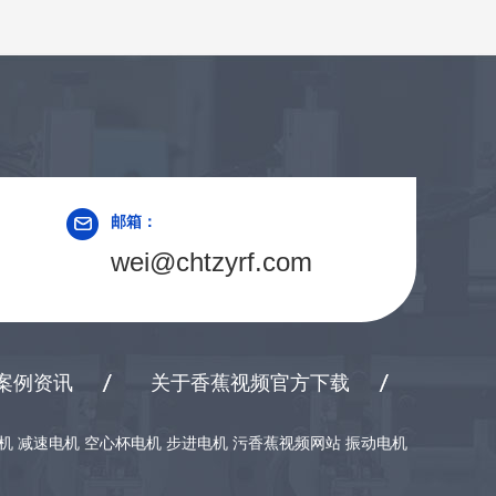
邮箱：
wei@chtzyrf.com
案例资讯
关于香蕉视频官方下载
型电机 减速电机 空心杯电机 步进电机 污香蕉视频网站 振动电机