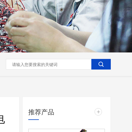
推荐产品
+
电