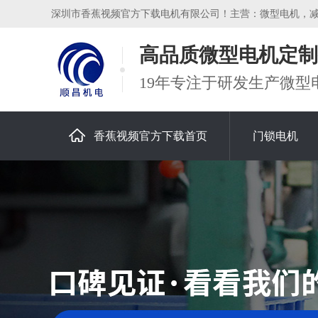
深圳市香蕉视频官方下载电机有限公司！主营：微型电机，减
高品质微型电机定制
19年专注于研发生产微型
香蕉视频官方下载首页
门锁电机
关于香蕉视频官方下载