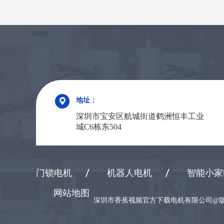
地址：
深圳市宝安区航城街道鹤洲恒丰工业
城C6栋东504
门锁电机
机器人电机
智能小家
网站地图
深圳市香蕉视频官方下载电机有限公司@