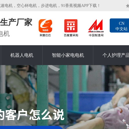
速电机，空心杯电机，步进电机，91香蕉视频APP下载！
生产厂家
CN
中文站
电机
机器人电机
智能小家电电机
个人护理产