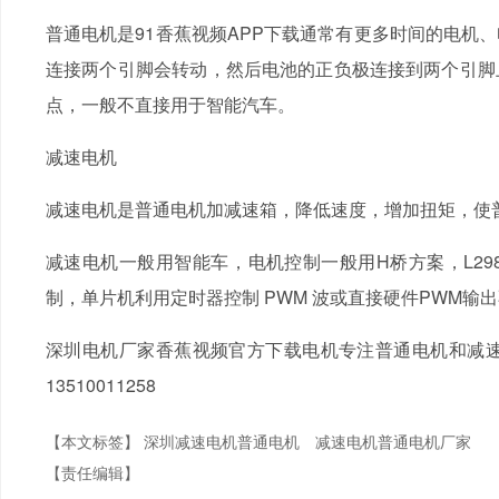
普通电机是91香蕉视频APP下载通常有更多时间的电机、电动
连接两个引脚会转动，然后电池的正负极连接到两个引脚上
点，一般不直接用于智能汽车。
减速电机
减速电机是普通电机加减速箱，降低速度，增加扭矩
减速电机一般用智能车，电机控制一般用H桥方案，L29
制，单片机利用定时器控制 PWM 波或直接硬件PWM输
深圳电机厂家香蕉视频官方下载电机专注普通电机和减速电机
13510011258
【本文标签】
深圳减速电机普通电机
减速电机普通电机厂家
【责任编辑】