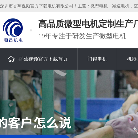
深圳市香蕉视频官方下载电机有限公司！主营：微型电机，减速电机，空心杯电
高品质微型电机定制生产
19年专注于研发生产微型电机
香蕉视频官方下载首页
门锁电机
机器
关于香蕉视频官方下载