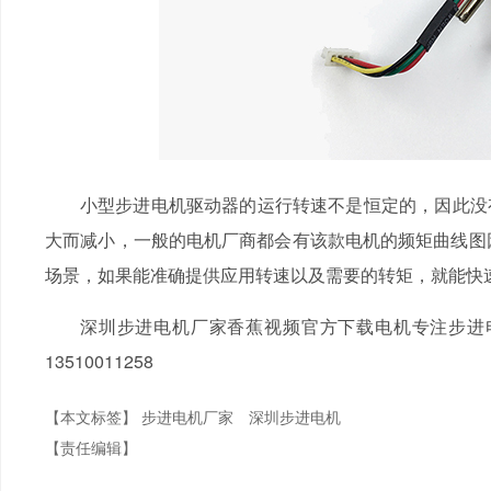
小型步进电机驱动器的运行转速不是恒定的，因此
大而减小，一般的电机厂商都会有该款电机的频矩曲线
场景，如果能准确提供应用转速以及需要的转矩，就能快
深圳步进电机厂家香蕉视频官方下载电机专注步进电机定
13510011258
【本文标签】
步进电机厂家
深圳步进电机
【责任编辑】