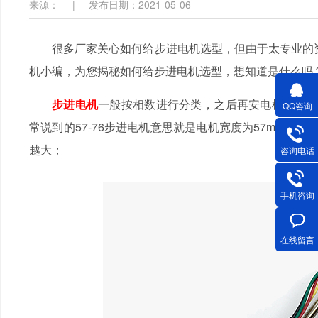
来源：
|
发布日期：2021-05-06
很多厂家关心
如何给步进电机选型
，但由于太专
机小编，为您揭秘
如何给步进电机选型
，想知道是什么
步进电机
一般按相数进行分类，之后再安电机尺寸进行分类，常用
QQ咨询
常说到的57-76步进电机意思就是电机宽度为57mm
越大；
咨询电话
手机咨询
在线留言