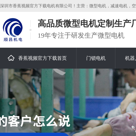
深圳市香蕉视频官方下载电机有限公司！主营：微型电机，减速电机，空心杯电
高品质微型电机定制生产
19年专注于研发生产微型电机
香蕉视频官方下载首页
门锁电机
机器
关于香蕉视频官方下载