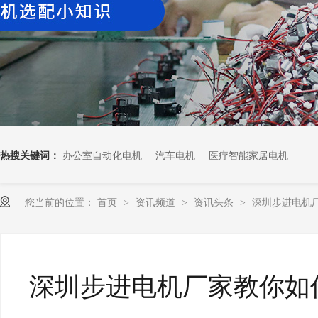
热搜关键词：
办公室自动化电机
汽车电机
医疗智能家居电机
您当前的位置：
首页
资讯频道
资讯头条
深圳步进电机
>
>
>
深圳步进电机厂家教你如