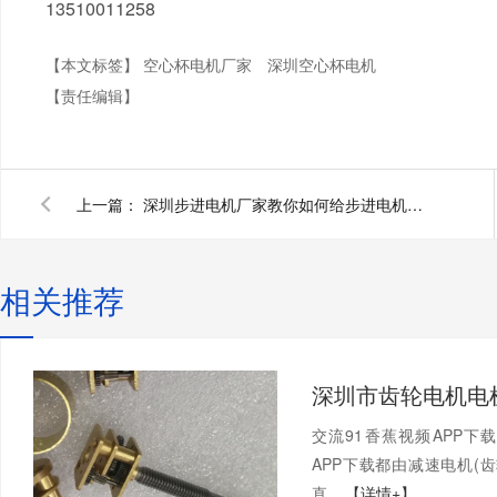
13510011258
【本文标签】
空心杯电机厂家
深圳空心杯电机
【责任编辑】
上一篇：
深圳步进电机厂家教你如何给步进电机选型
相关推荐
交流91香蕉视频APP下
APP下载都由减速电机(齿轮箱
直...
【详情+】