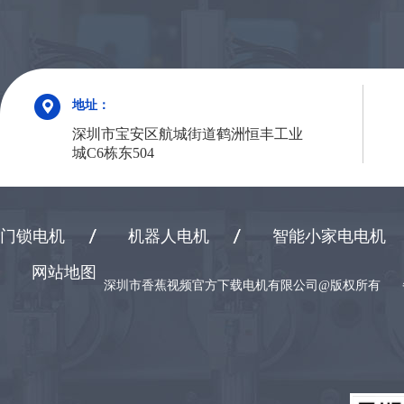
地址：
深圳市宝安区航城街道鹤洲恒丰工业
城C6栋东504
门锁电机
机器人电机
智能小家电电机
网站地图
深圳市香蕉视频官方下载电机有限公司@版权所有