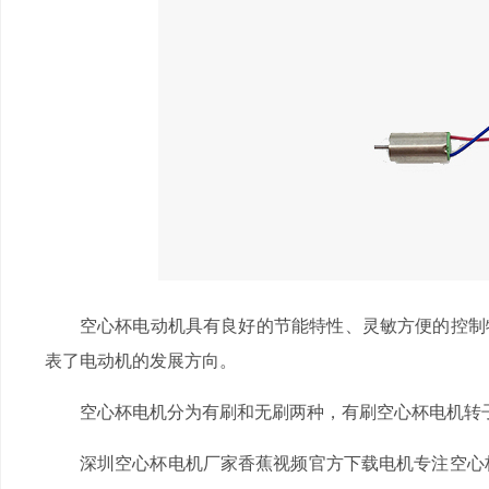
空心杯电动机具有良好的节能特性、灵敏方便的控制特性
表了电动机的发展方向。
空心杯电机分为有刷和无刷两种，有刷空心杯电机转子无
深圳空心杯电机厂家香蕉视频官方下载电机专注空心杯电机