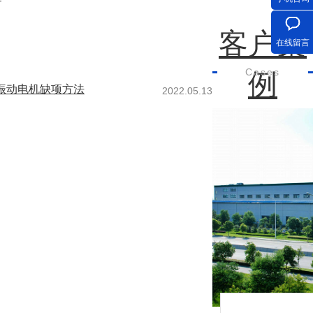
客户案
在线留言
Cases
例
振动电机缺项方法
2022.05.13