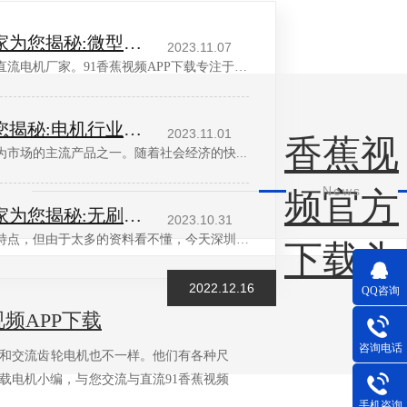
深圳微型直流电机电机厂家为您揭秘:微型直流电机 - 高效能、低噪音
2023.11.07
尊敬的客户，欢迎您关注深圳市微型直流电机厂家。91香蕉视频APP下载专注于微型电机的研发...
深圳减速电机电机厂家为您揭秘:电机行业发展中减速电机的市场前景展望
2023.11.01
香蕉视
为市场的主流产品之一。随着社会经济的快...
News
频官方
深圳无刷直流电机电机厂家为您揭秘:无刷污香蕉视频网站的特点及优势分析
2023.10.31
很多厂家关心无刷污香蕉视频网站的特点，但由于太多的资料看不懂，今天深圳无...
下载头
2022.12.16
QQ咨询
频APP下载
咨询电话
流和交流齿轮电机也不一样。他们有各种尺
电机小编，与您交流与直流91香蕉视频
】
手机咨询