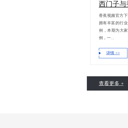
香蕉视频官方下载
拥有丰富的行业应
例，本期为
例，一...
详情 >>
查看更多 +