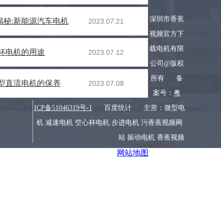
深圳市香蕉
秘:新能源汽车电机
2023.07.21
视频官方下
载电机有限
杯电机的用途
2023.07.12
公司@版权
所有
备
型直流电机的保养
2023.07.08
案号：
粤
ICP备51046319号-1
百度统计
主营：微型电
机 减速电机 空心杯电机 步进电机 污香蕉视频网
站 振动电机 香蕉视频
锁电机
机器人电机
网站地图
久久下载
智能小家电电机
个人护理电机
产品中心
案例资讯