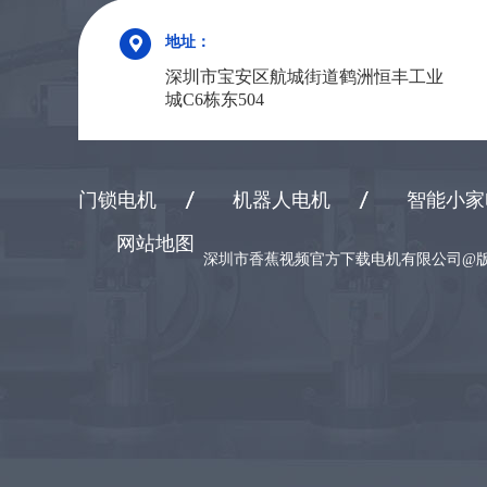
地址：
深圳市宝安区航城街道鹤洲恒丰工业
城C6栋东504
门锁电机
机器人电机
智能小家
网站地图
深圳市香蕉视频官方下载电机有限公司@