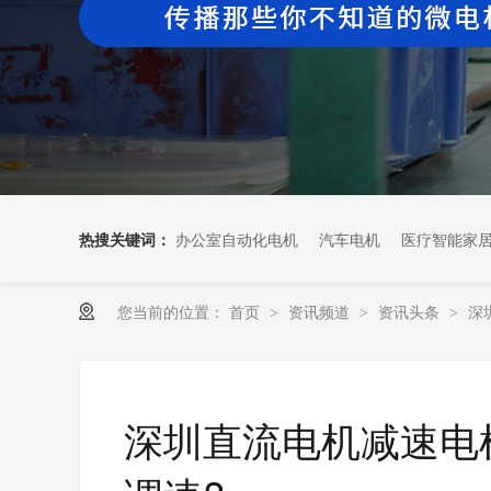
热搜关键词：
办公室自动化电机
汽车电机
医疗智能家
您当前的位置：
首页
资讯频道
资讯头条
深
>
>
>
深圳直流电机减速电