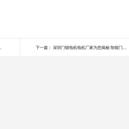
：空心杯电机原理
下一篇：
深圳门锁电机电机厂家为您揭秘:智能门锁解决方案