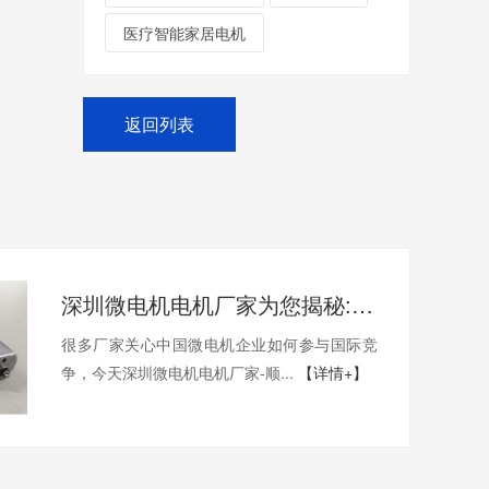
医疗智能家居电机
返回列表
深圳微电机电机厂家为您揭秘:中国微电机企业如何参与国际竞争
很多厂家关心中国微电机企业如何参与国际竞
争，今天深圳微电机电机厂家-顺...
【详情+】