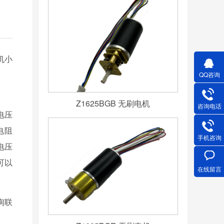
机小
QQ咨询
Z1625BGB 无刷电机
咨询电话
电压
电阻
手机咨询
电压
可以
在线留言
询联