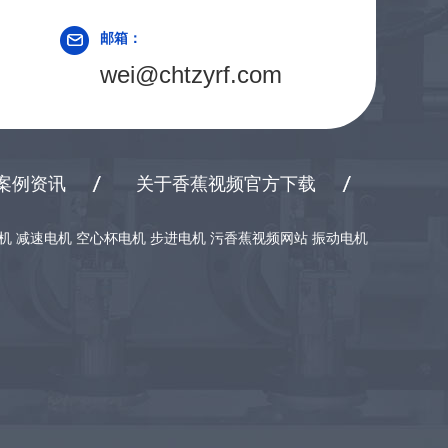
邮箱：
wei@chtzyrf.com
案例资讯
关于香蕉视频官方下载
型电机 减速电机 空心杯电机 步进电机 污香蕉视频网站 振动电机