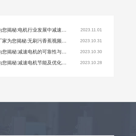
深圳减速电机电机厂家为您揭秘:电机行业发展中减速电机的市场前景展望
2023.11.01
深圳无刷直流电机电机厂家为您揭秘:无刷污香蕉视频网站的特点及优势分析
2023.10.31
深圳减速电机电机厂家为您揭秘:减速电机的可靠性与故障分析
2023.10.30
深圳减速电机电机厂家为您揭秘:减速电机节能及优化设计策略
2023.10.28