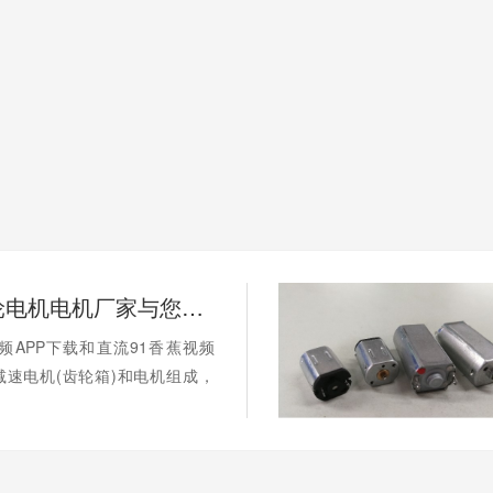
深圳市齿轮电机电机厂家与您交流与直流91香蕉视频APP下载
频APP下载和直流91香蕉视频
速电机(齿轮箱)和电机组成，