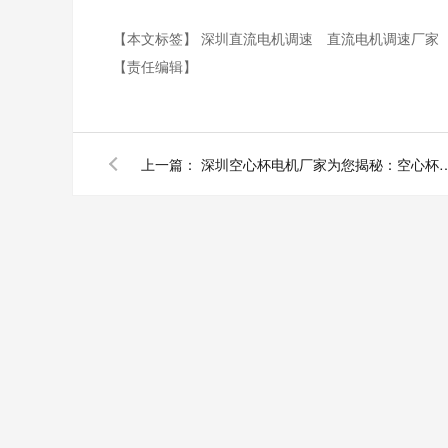
【本文标签】
深圳直流电机调速
直流电机调速厂家
【责任编辑】
上一篇：
深圳空心杯电机厂家为您揭秘