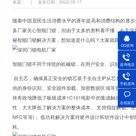
来源：
|
发布日期：2022-05-17
随着中国居民生活消费水平的逐年提高和消费结构的逐步升级
多厂家关心智能门锁，但由于太多的资料看不懂，今天
秘智能门锁解决方案，想知道是什么吗？大家就跟香蕉
QQ咨询
智能门锁不同于传统的机械锁，在用户安全、识别和管理方
咨询电话
自主芯，确保真正安全的锁芯基于全自主IP从芯片硬件层建
手机咨询
供的身份识别、安全固件加载、加密数据区域等安全功能
块有效地降低了板级成本1C101电影中的集成触摸和语音
在线留言
性，大大降低了解决方案的整体成本。 支持指纹解锁、密
NFC等等)； 低功耗解决方案对硬件设计和软件设计中智
耗。