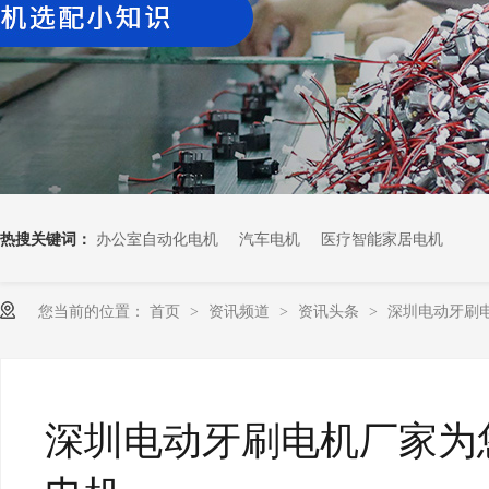
热搜关键词：
办公室自动化电机
汽车电机
医疗智能家居电机
您当前的位置：
首页
资讯频道
资讯头条
深圳电动牙刷
>
>
>
深圳电动牙刷电机厂家为