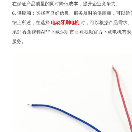
在保证产品质量的同时降低成本，提升企业竞争力。
6. 供应商：选择有良好信誉、服务及时的供应商，可
综上所述，在选择
电动牙刷电机
时，可以根据产品需求
系91香蕉视频APP下载深圳市香蕉视频官方下载电机有限公
服务。