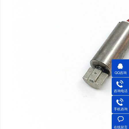
QQ咨询
咨询电话
手机咨询
在线留言