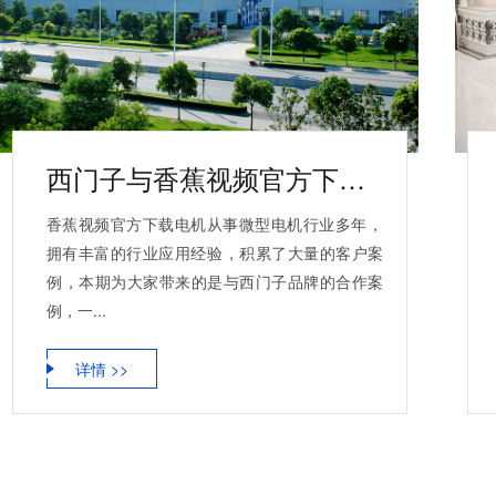
西门子与香蕉视频官方下载电机合作案例
香蕉视频官方下载电机从事微型电机行业多年，
拥有丰富的行业应用经验，积累了大量的客户案
例，本期为大家带来的是与西门子品牌的合作案
例，一...
详情 >>