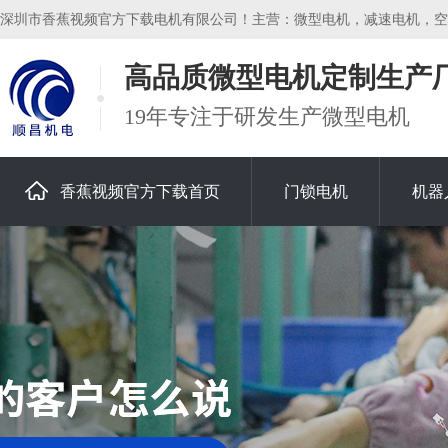
深圳市香蕉视频官方下载电机有限公司！主营：微型电机，减速电机，空心
高品质微型电机定制生产
19年专注于研发生产微型电机
香蕉视频官方下载首页
门锁电机
机器
关于香蕉视频官方下载