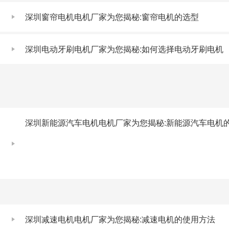
深圳窗帘电机电机厂家为您揭秘:窗帘电机的选型
深圳电动牙刷电机厂家为您揭秘:如何选择电动牙刷电机
深圳新能源汽车电机电机厂家为您揭秘:新能源汽车电机
深圳减速电机电机厂家为您揭秘:减速电机的使用方法