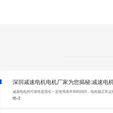
深圳减速电机电机厂家为您揭秘:减速电
减速电机的可靠性是指在一定使用条件和时间内，电机能正常运行和
情+】