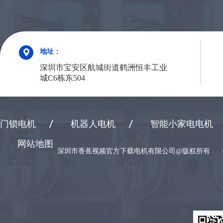
地址：
深圳市宝安区航城街道鹤洲恒丰工业
城C6栋东504
门锁电机
机器人电机
智能小家电电机
网站地图
深圳市香蕉视频官方下载电机有限公司@版权所有