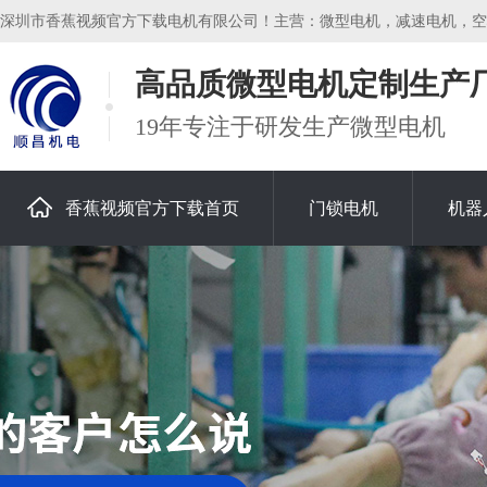
深圳市香蕉视频官方下载电机有限公司！主营：微型电机，减速电机，空心
高品质微型电机定制生产
19年专注于研发生产微型电机
香蕉视频官方下载首页
门锁电机
机器
关于香蕉视频官方下载