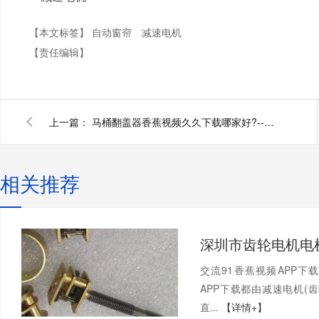
【本文标签】
自动窗帘
减速电机
【责任编辑】
上一篇：
马桶翻盖器香蕉视频久久下载哪家好?--香蕉视频官方下载电机
相关推荐
交流91香蕉视频APP下
APP下载都由减速电机(齿轮箱
直...
【详情+】