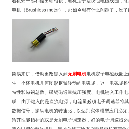
着机壳一起和輸出轴相接，电机定子是绕阻电磁线圈，
电机（Brushless motor），那如今就有什么问题了，没
简易来讲，借助更改键入到
无刷电机
电机定子电磁线圈上
生一个绕电机几何图形枢轴转动的电磁场，这一电磁场推动
特性和磁钢总数、磁钢磁通量抗压强度、电机键入
联，由于键入的是直流电源，电流量必须电子调速器
数据信号，操纵电机的转速比，以达到实体模型应用必须
策其性能指标的或是无刷电子调速器，好的电子调速器必须有
等全过程的整体操纵，因此价钱要比有刷电机电机高于许多