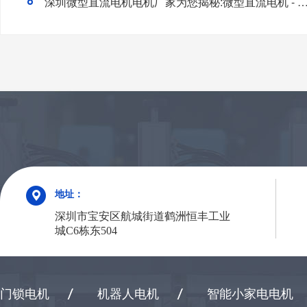
深圳微型直流电机电机厂家为您揭秘:微型直流电机 - 高效能
地址：
深圳市宝安区航城街道鹤洲恒丰工业
城C6栋东504
门锁电机
机器人电机
智能小家电电机