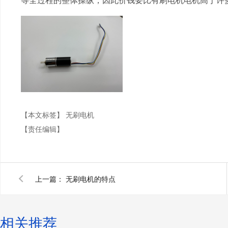
【本文标签】
无刷电机
【责任编辑】
上一篇：
无刷电机的特点
相关推荐