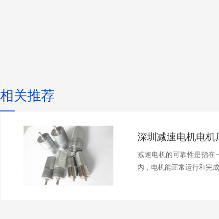
相关推荐
减速电机的可靠性是指在
内，电机能正常运行和完成