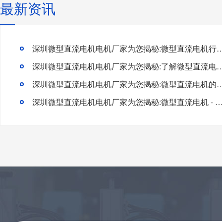
最新资讯
深圳微型直流电机电机厂家为您揭秘:微型直流电机行
深圳微型直流电机电机厂家为您揭秘:了解微型直流电机的
深圳微型直流电机电机厂家为您揭秘:微型直流电
深圳微型直流电机电机厂家为您揭秘:微型直流电机 - 高效能