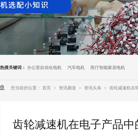
热搜关键词：
办公室自动化电机
汽车电机
医疗智能家居电机
您当前的位置：
首页
资讯频道
资讯头条
齿轮减速机在
>
>
>
齿轮减速机在电子产品中