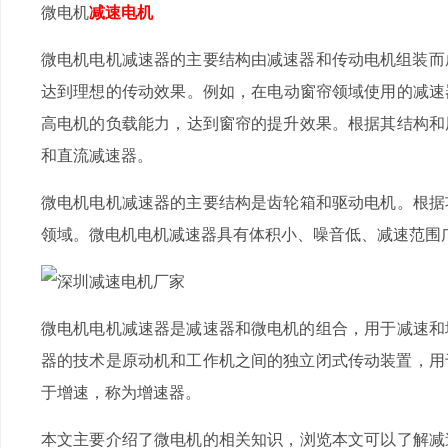
微电机
减速电机
微电机电机减速器的主要结构由减速器和传动电机组装而成
达到理想的传动效果。例如，在电动窗帘领域使用的减速
高电机的负载能力，达到窗帘的提升效果。根据其结构
和直流减速器。
微电机电机减速器的主要结构是齿轮箱和驱动电机。根
领域。微电机电机减速器具有体积小、噪音低、减速范围广
微电机电机减速器是减速器和微电机的组合，用于减速和增加
器的技术是原动机和工作机之间的独立闭式传动装置，
于增速，称为增速器。
本文主要介绍了微电机的相关知识，浏览本文可以了解减速