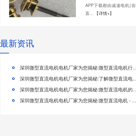
APP下载都由减速电机(齿轮
直...
【详情+】
最新资讯
深圳微型直流电机电机厂家为您揭秘:微型直流电机行
深圳微型直流电机电机厂家为您揭秘:了解微型直流电机的
深圳微型直流电机电机厂家为您揭秘:微型直流电
深圳微型直流电机电机厂家为您揭秘:微型直流电机 - 高效能