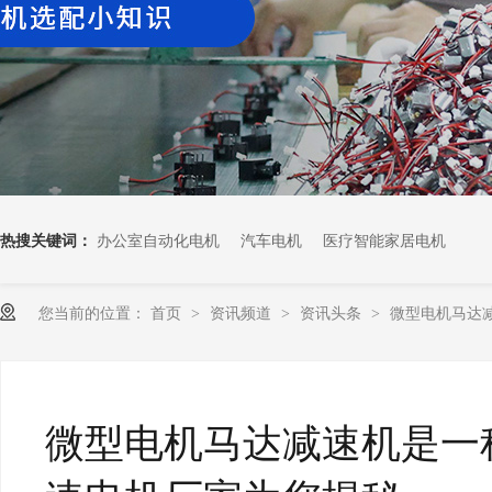
热搜关键词：
办公室自动化电机
汽车电机
医疗智能家居电机
您当前的位置：
首页
资讯频道
资讯头条
微型电机马达减
>
>
>
微型电机马达减速机是一种