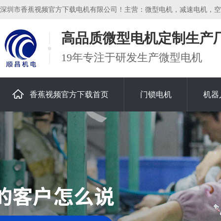
深圳市香蕉视频官方下载电机有限公司！主营：微型电机，减速电机，空心杯电机
高品质微型电机定制生产
19年专注于研发生产微型电机
香蕉视频官方下载首页
门锁电机
机器
关于香蕉视频官方下载