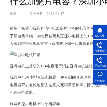
什么加瓷片电容？深圳
来源：
|
发布日期：2022-01-17
很多厂家关心玩具直流电机加瓷片电容的电容作用，但由于
下载电机小编，为您揭秘玩具直流小电机上的104的小电容有什么作
QQ咨询
大家就跟香蕉视频官方下载电机小编一起来看看吧！
咨询电话
直流电机上并联的104电容用于消去直流电机旋转时的干
手机咨询
玩具中4.5V小型直流电机是一种带刷的直流电机。当转动时
在线留言
电容器可以有效地消去这些火花和高频噪声。除了使用104
小色环电感器。
玩具直流小电机上04小电容器