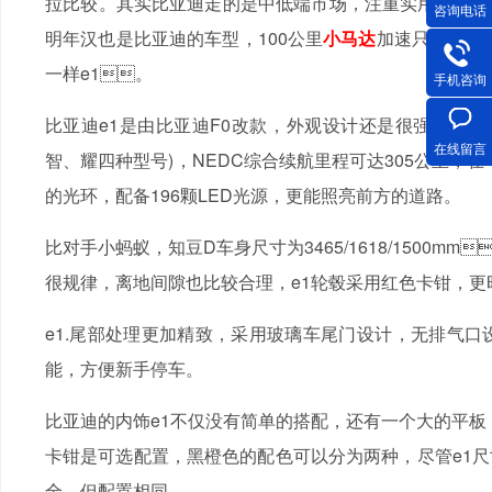
拉比较。其实比亚迪走的是中低端市场，注重实用性和性价比
咨询电话
明年汉也是比亚迪的车型，100公里
小马达
加速只有2。
一样e1。
手机咨询
比亚迪e1是由比亚迪F0改款，外观设计还是很强的F0风格，
在线留言
智、耀四种型号)，NEDC综合续航里程可达305公里
的光环，配备196颗LED光源，更能照亮前方的道路。
比对手小蚂蚁，知豆D车身尺寸为3465/1618/1500
很规律，离地间隙也比较合理，e1轮毂采用红色卡钳，更时尚
e1.尾部处理更加精致，采用玻璃车尾门设计，无排
能，方便新手停车。
比亚迪的内饰e1不仅没有简单的搭配，还有一个大的平板
卡钳是可选配置，黑橙色的配色可以分为两种，尽管e1
全，但配置相同。