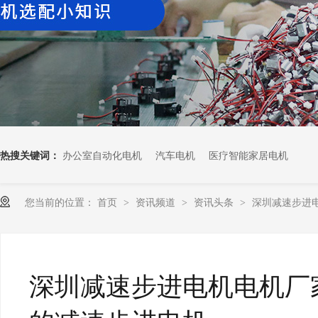
热搜关键词：
办公室自动化电机
汽车电机
医疗智能家居电机
您当前的位置：
首页
资讯频道
资讯头条
深圳减速步进
>
>
>
深圳减速步进电机电机厂