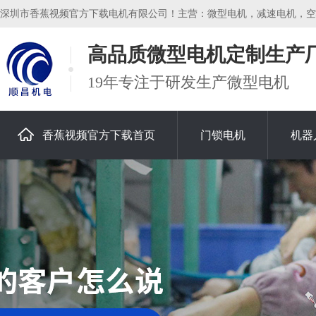
深圳市香蕉视频官方下载电机有限公司！主营：微型电机，减速电机，空心
高品质微型电机定制生产
19年专注于研发生产微型电机
香蕉视频官方下载首页
门锁电机
机器
关于香蕉视频官方下载