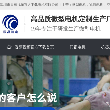
深圳市香蕉视频官方下载电机有限公司！主营：微型电机，减速电机，空心杯
高品质微型电机定制生产
19年专注于研发生产微型电机
香蕉视频官方下载首页
门锁电机
机器
关于香蕉视频官方下载