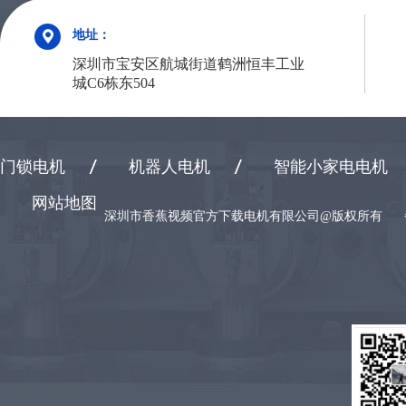
地址：
深圳市宝安区航城街道鹤洲恒丰工业
城C6栋东504
门锁电机
机器人电机
智能小家电电机
网站地图
深圳市香蕉视频官方下载电机有限公司@版权所有