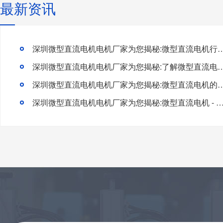
最新资讯
深圳微型直流电机电机厂家为您揭秘:微型直流电机行
深圳微型直流电机电机厂家为您揭秘:了解微型直流电机的
深圳微型直流电机电机厂家为您揭秘:微型直流电
深圳微型直流电机电机厂家为您揭秘:微型直流电机 - 高效能