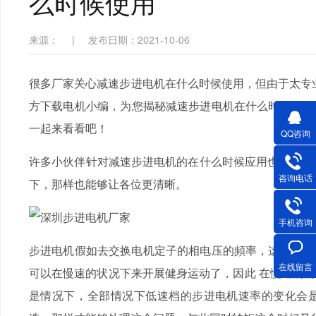
么时候使用
来源：
|
发布日期：2021-10-06
很多厂家关心减速步进电机在什么时候使用，但由于太专业
方下载电机小编，为您揭秘减速步进电机在什么时候使用
一起来看看吧！
QQ咨询
许多小伙伴针对减速步进电机的在什么时候应用也是较为不清
咨询电话
下，那样也能够让各位更清晰。
手机咨询
步进电机假如去交换电机定子的相电压的頻率，这样一
在线留言
可以在慢速的状况下来开展健身运动了，因此 在慢速
是情况下，全部情况下低速档的步进电机速率的变化会是挺大