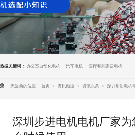
热搜关键词：
办公室自动化电机
汽车电机
医疗智能家居电机
您当前的位置：
首页
资讯频道
资讯头条
深圳步进电机
>
>
>
深圳步进电机电机厂家为