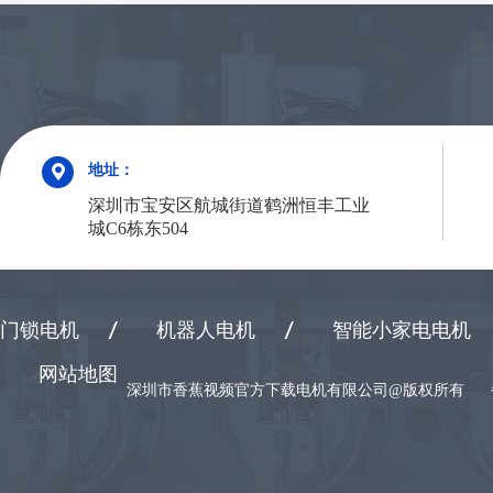
地址：
深圳市宝安区航城街道鹤洲恒丰工业
城C6栋东504
门锁电机
机器人电机
智能小家电电机
网站地图
深圳市香蕉视频官方下载电机有限公司@版权所有