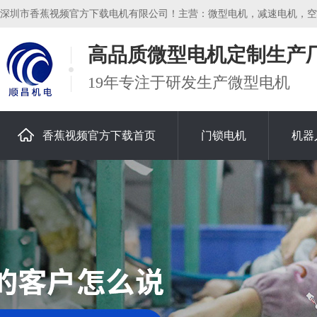
深圳市香蕉视频官方下载电机有限公司！主营：微型电机，减速电机，空心杯电机
高品质微型电机定制生产
19年专注于研发生产微型电机
香蕉视频官方下载首页
门锁电机
机器
关于香蕉视频官方下载