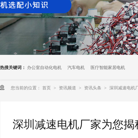
热搜关键词：
办公室自动化电机
汽车电机
医疗智能家居电机
您当前的位置：
首页
资讯频道
资讯头条
深圳减速电机厂
>
>
>
深圳减速电机厂家为您揭秘