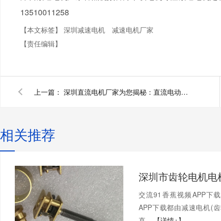
13510011258
【本文标签】
深圳减速电机
减速电机厂家
【责任编辑】
上一篇：
深圳直流电机厂家为您揭秘：直流电动机的工作原理
相关推荐
交流91香蕉视频APP下
APP下载都由减速电机(齿轮
直...
【详情+】