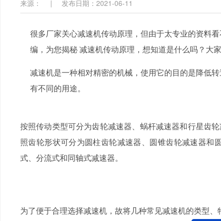
来源：
|
发布日期：2021-06-11
很多厂家关心
减速机传动原理
，但由于太专业的资料看不
编，为您揭秘
减速机传动原理
，想知道是什么吗
减速机是一种相对精密的机械，使用它的目的是降低转速，
有不同的用途。
按照传动类型可分为齿轮减速器、蜗杆减速器和行星齿轮减
照齿轮形状可分为圆柱齿轮减速器、圆锥齿轮减速器和
式、分流式和同轴式减速器。
为了便于合理选择减速机，故将几种常见减速机的类型、特