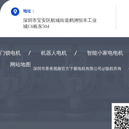
地址：
深圳市宝安区航城街道鹤洲恒丰工业
城C6栋东504
门锁电机
机器人电机
智能小家电电机
网站地图
深圳市香蕉视频官方下载电机有限公司@版权所有