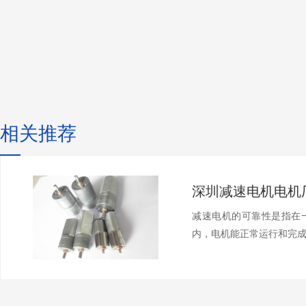
相关推荐
减速电机的可靠性是指在
内，电机能正常运行和完成