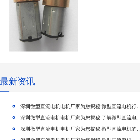
最新资讯
深圳微型直流电机电机厂家为您揭秘:微型直流电机行
深圳微型直流电机电机厂家为您揭秘:了解微型直流电机的设计
深圳微型直流电机电机厂家为您揭秘:微型直流电
深圳微型直流电机电机厂家为您揭秘:微型直流电机 - 高效能