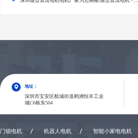
地址：
深圳市宝安区航城街道鹤洲恒丰工业
城C6栋东504
门锁电机
机器人电机
智能小家电电机