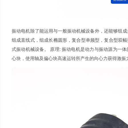
振动电机除了能运用与一般振动机械设备外，还能够组成多种多样振
组成直线式，组成长椭圆形，复合型单频型，
式振动机械设备。 原理: 振动电机是动力与振动源为一体的
心块，使用轴及偏心块高速运转所产生的向心力获得激振力