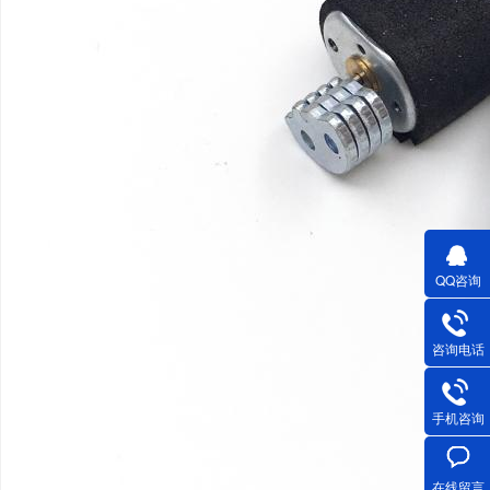
QQ咨询
咨询电话
手机咨询
在线留言