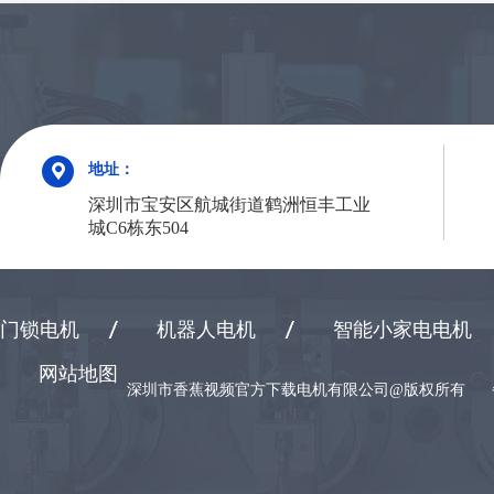
地址：
深圳市宝安区航城街道鹤洲恒丰工业
城C6栋东504
门锁电机
机器人电机
智能小家电电机
网站地图
深圳市香蕉视频官方下载电机有限公司@版权所有