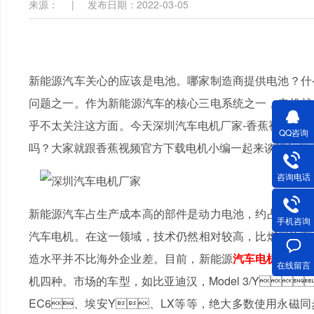
来源：
|
发布日期：2022-03-05
新能源汽车关心的应该是电池。哪家制造商提供电池？什么
问题之一。作为新能源汽车的核心三电系统之一，电机
乎不太关注这方面。今天深圳汽车电机厂家-香蕉视频官方下
QQ咨询
吗？大家就跟香蕉视频官方下载电机小编一起来谈谈如何在购
咨询电话
新能源汽车占生产成本高的部件是动力电池，约占30%
手机咨询
汽车电机。在这一领域，技术仍然相对较高，比燃
造水平并不比海外企业差。目前，新能源
汽车电机
主要分
在线留言
机四种。市场的车型，如比亚迪汉，Model 3/Y
EC6、埃安Y、LX等等，绝大多数使用永磁同步