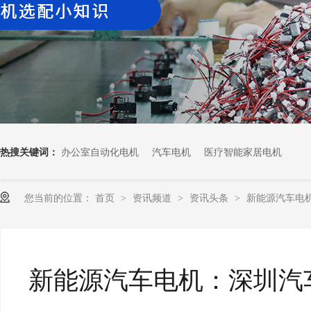
热搜关键词：
办公室自动化电机
汽车电机
医疗智能家居电机
您当前的位置：
首页
资讯频道
资讯头条
新能源汽车电机
>
>
>
新能源汽车电机：深圳