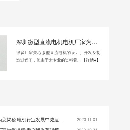
深圳微型直流电机电机厂家为您揭秘:了解微型直流电机的设计、开发及制造过程
很多厂家关心微型直流电机的设计、开发及制
造过程了，但由于太专业的资料看...
【详情+】
深圳减速电机电机厂家为您揭秘:电机行业发展中减速电机的市场前景展望
2023.11.01
深圳无刷直流电机电机厂家为您揭秘:无刷污香蕉视频网站的特点及优势分析
2023.10.31