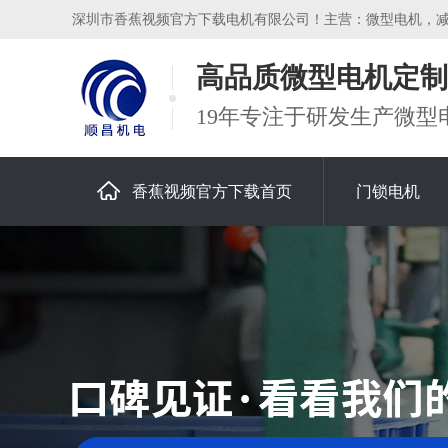
深圳市香蕉视频官方下载电机有限公司！主营：微型电机，减速电
高品质微型电机定制
19年专注于研发生产微型
香蕉视频官方下载首页
门锁电机
关于香蕉视频官方下载