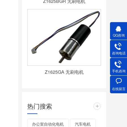
Z1625BGR 无刷电机
QQ咨询
咨询电话
手机咨询
Z1625GA 无刷电机
在线留言
热门搜索
+
办公室自动化电机
汽车电机