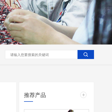
推荐产品
+