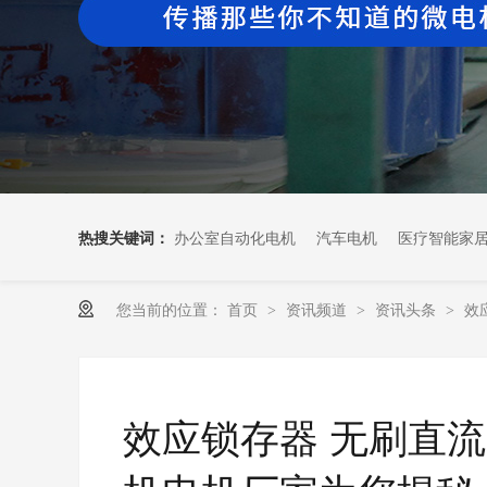
热搜关键词：
办公室自动化电机
汽车电机
医疗智能家
您当前的位置：
首页
资讯频道
资讯头条
效
>
>
>
效应锁存器 无刷直流电