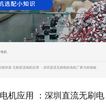
居电机
应锁存器 无刷直流电机应用 ：深圳直流无刷电机电机厂家为您揭秘
机应用 ：深圳直流无刷电