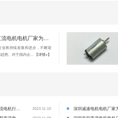
深圳微型直流电机电机厂家为您揭秘:微型直流电机行业中的技术进步与未来趋势
业将持续发展和进步，不断迎
势。对于国内企...
【详情+】
深圳微型直流电机电机厂家为您揭秘:微型直流电机行业中的技术进步与未来趋势
2023.11.10
深圳微型直流电机电机厂家为您揭秘:了解微型直流电机的设计、开发及制造过程
2023.11.09