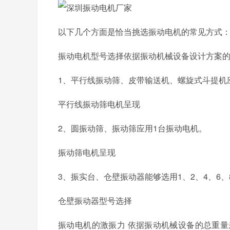
以下几个方面是恰当挑选振动电机的常见方式
振动电机型号选择依据振动机械设备设计方案的方
1、平行线振动筛、皮带输送机、螺旋式斗提机
平行线振动筛电机呈现
2、圆振动筛、振动筛应用1台振动电机。
振动筛电机呈现
3、振实台、仓壁振动器能够选用1、2、4、6
仓壁振动器型号选择
振动电机的激振力 依据振动机械设备的总重量来挑