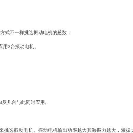
：
式不一样挑选振动电机的总数：
应用2台振动电机。
、8及几台与此同时应用。
选振动电机。振动电机输出功率越大其激振力越大，激振