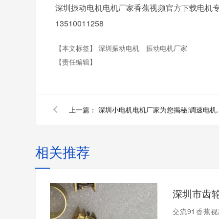
深圳振动电机电机厂家香蕉视频官方下载电机专注振动
13510011258
【本文标签】
深圳振动电机
振动电机厂家
【责任编辑】
上一篇：
深圳小电机电机厂家为您揭秘:调速
相关推荐
交流91香蕉视