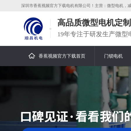
深圳市香蕉视频官方下载电机有限公司！主营：微型电机，减速电机
高品质微型电机定制
19年专注于研发生产微型
香蕉视频官方下载首页
门锁电机
关于香蕉视频官方下载