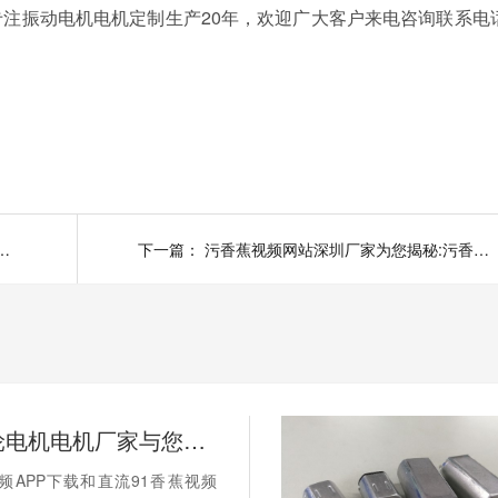
电机电机定制生产20年，欢迎广大客户来电咨询联系电话
电机厂家供应200W调速电机 微型电动机 220v交流小电机
下一篇：
污香蕉视频网站深圳厂家为您揭秘:污香蕉视频网站注意事项及常见问题
深圳市齿轮电机电机厂家与您交流与直流91香蕉视频APP下载
频APP下载和直流91香蕉视频