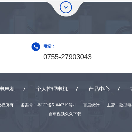
电话：
0755-27903043
电电机
个人护理电机
产品中心
版权所有
备案号：
粤ICP备51046319号-1
百度统计
主营
香蕉视频久久下载