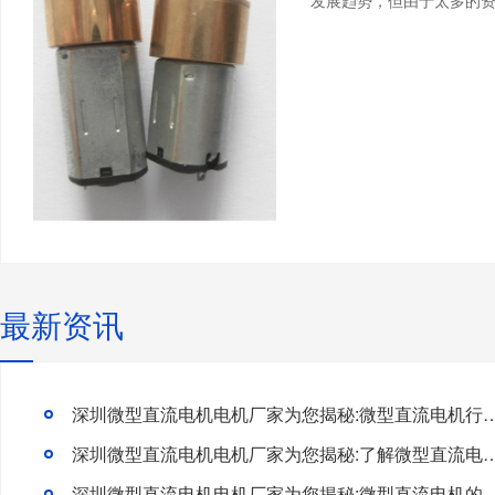
发展趋势，但由于太多的资
最新资讯
深圳微型直流电机电机厂家为您揭秘:微型直流电机行
深圳微型直流电机电机厂家为您揭秘:了解微型直流电机的设
深圳微型直流电机电机厂家为您揭秘:微型直流电