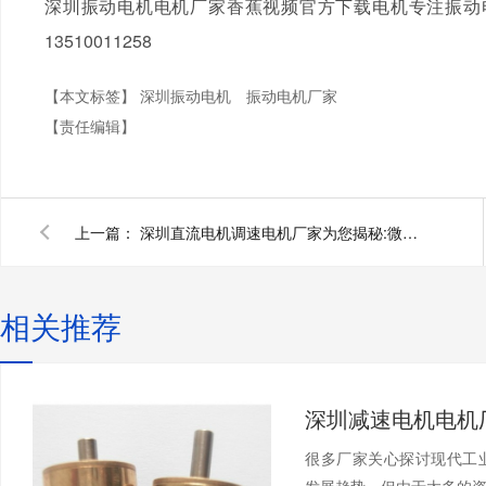
深圳振动电机电机厂家香蕉视频官方下载电机专注振动电机定制生
13510011258
【本文标签】
深圳振动电机
振动电机厂家
【责任编辑】
上一篇：
深圳直流电机调速电机厂家为您揭秘:微型直流电机转速控制的3种方式
相关推荐
很多厂家关心探讨现代工