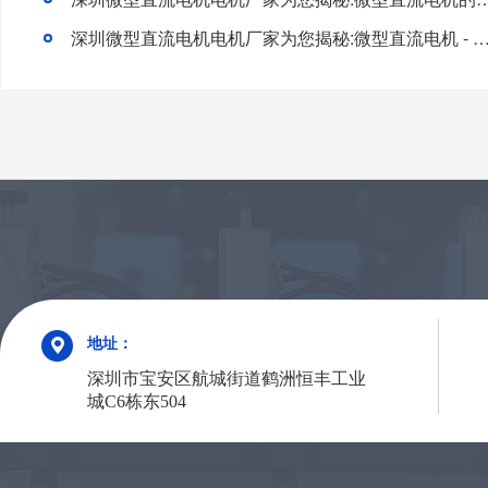
深圳微型直流电机电机厂家为您揭秘:微型直流电机 - 高效能
地址：
深圳市宝安区航城街道鹤洲恒丰工业
城C6栋东504