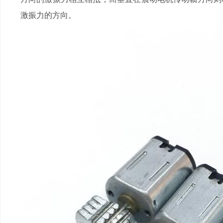
激振力的方向。