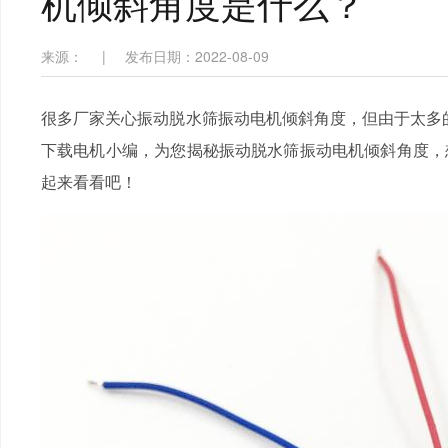
机倾斜角度是什么？
来源：
|
发布日期：2022-08-09
很多厂家关心振动脱水筛振动电机倾斜角度，但由于太多的
下载电机小编，为您揭秘振动脱水筛振动电机倾斜角度
起来看看吧！