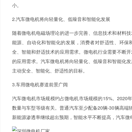
小。
2.汽车微电机将向轻量化、低噪音和智能化发展
随着微电机电磁场理论的进一步完善、信息技术和材料技术的
能源、自动化和智能化的发展，消费者对舒适性
全、智能和舒适技术的应用需求。微电机行业需要不断开发
的应用需求。汽车微电机将向轻量化、低噪音和智能化发
主动安全、智能化、舒适性的目标。
3.车用微电机赛道前景广阔
汽车微电机市场规模约占微电机市场规模的15%。2020年
数量与车型等级有关。普通汽车至少配备20辆-30辆高端轿车
新能源渗透率继续超出预期，智能水平不断提高，汽车