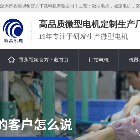
深圳市香蕉视频官方下载电机有限公司！主营：微型电机，减速电机，空心
高品质微型电机定制生产
19年专注于研发生产微型电机
香蕉视频官方下载首页
门锁电机
机器
关于香蕉视频官方下载