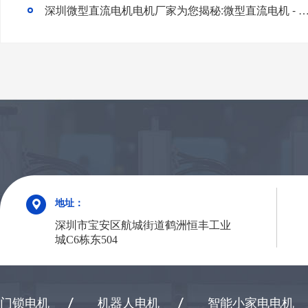
深圳微型直流电机电机厂家为您揭秘:微型直流电机 - 高效能
地址：
深圳市宝安区航城街道鹤洲恒丰工业
城C6栋东504
门锁电机
机器人电机
智能小家电电机