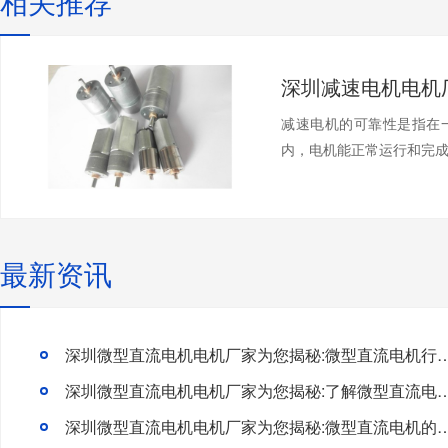
相关推荐
减速电机的可靠性是指在
内，电机能正常运行和完成
最新资讯
深圳微型直流电机电机厂家为您揭秘:微型直流电机行
深圳微型直流电机电机厂家为您揭秘:了解微型直流电机的设
深圳微型直流电机电机厂家为您揭秘:微型直流电