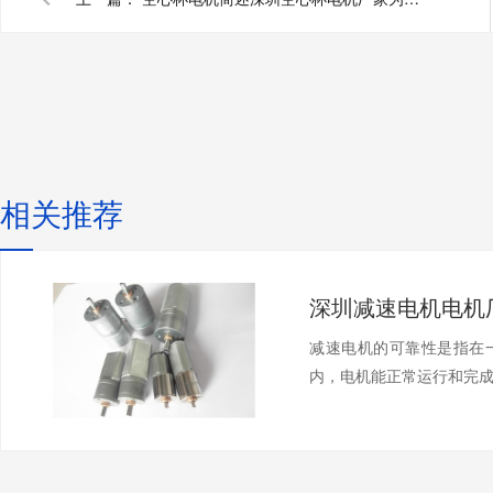
相关推荐
减速电机的可靠性是指在
内，电机能正常运行和完成