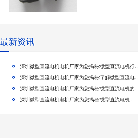
最新资讯
深圳微型直流电机电机厂家为您揭秘:微型直流电机行
深圳微型直流电机电机厂家为您揭秘:了解微型直流电机的
深圳微型直流电机电机厂家为您揭秘:微型直流电
深圳微型直流电机电机厂家为您揭秘:微型直流电机 - 高效能