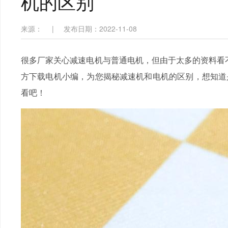
机的区别
来源：
|
发布日期：2022-11-08
很多厂家关心减速电机与普通电机，但由于太多的资料看
方下载电机小编，为您揭秘减速机和电机的区别，想
看吧！