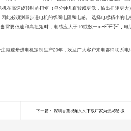
，步进电机在高速旋转时的扭矩（每分钟几百转或更低，输出扭矩更大
机，因此必须测量步进电机的线圈电阻和电感。 选择电感稍小的电
相反，当需要低速和高扭矩时，电感应大于10或数十mH，电
速步进电机定制生产20年，欢迎广大客户来电咨询联系电话
圳机器人电机厂家为您揭秘
下一篇：
深圳香蕉视频久久下载厂家为您揭秘:微型直流电机：香蕉视频久久下载