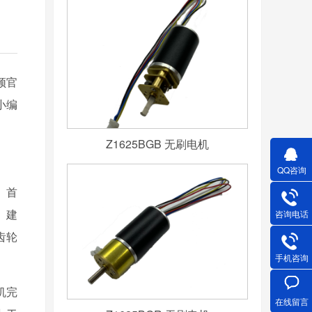
频官
小编
Z1625BGB 无刷电机
QQ咨询
 首
。建
咨询电话
齿轮
手机咨询
机完
在线留言