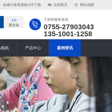
收藏91香蕉视频APP下载
在线留言
网站地图
工程师服务直线
EN
0755-27903043
英文站
135-1001-1258
品电机
产品中心
案例资讯