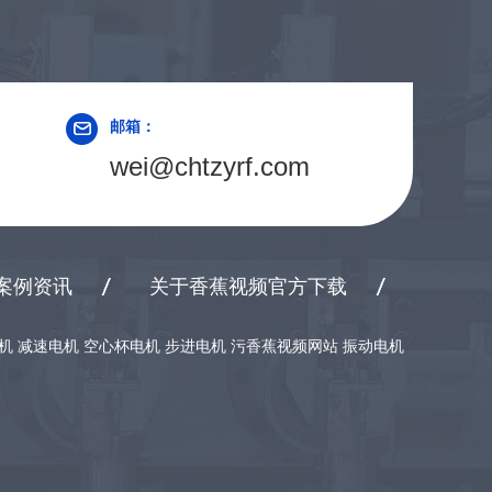
邮箱：
wei@chtzyrf.com
案例资讯
关于香蕉视频官方下载
微型电机 减速电机 空心杯电机 步进电机 污香蕉视频网站 振动电机