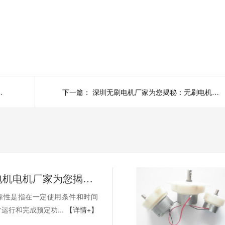
流无刷减速电机质量把控的要点
下一篇：
深圳无刷电机厂家为您揭秘：无刷电机的3种控制方式
深圳减速电机电机厂家为您揭秘:减速电机的可靠性与故障分析
靠性是指在一定使用条件和时间
正常运行和完成预定功...
【详情+】