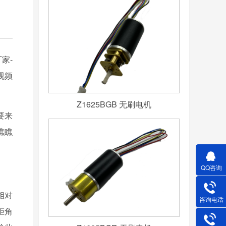
厂家-
视频
Z1625BGB 无刷电机
要来
瞧瞧
QQ咨询
相对
咨询电话
距角