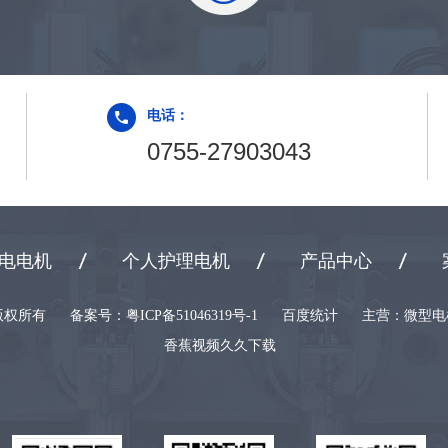
电话：
0755-27903043
电电机
个人护理电机
产品中心
版权所有
备案号：
粤ICP备51046319号-1
百度统计
主营：
香蕉视频久久下载