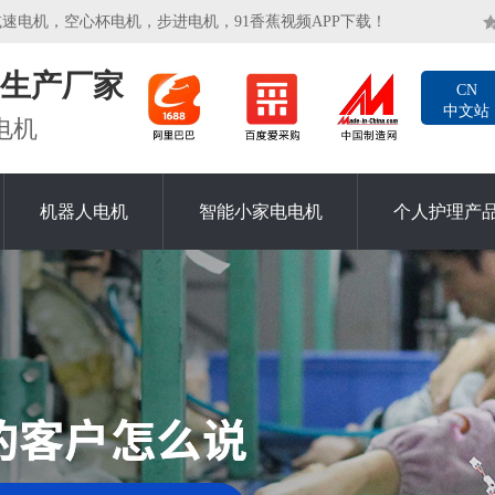
，空心杯电机，步进电机，91香蕉视频APP下载！
生产厂家
CN
中文站
电机
机器人电机
智能小家电电机
个人护理产