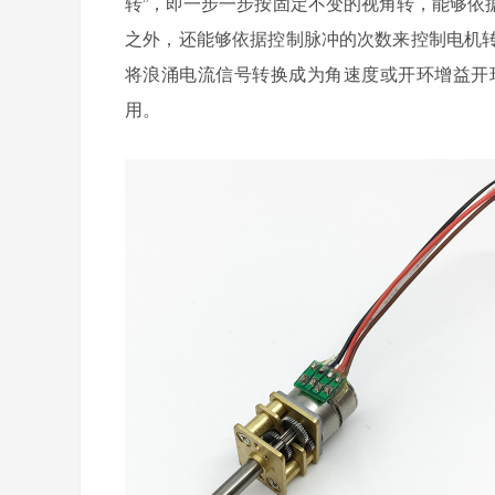
转”，即一步一步按固定不变的视角转，能
之外，还能够依据控制脉冲的次数来控制电机转
将浪涌电流信号转换成为角速度或开环增益开环
用。