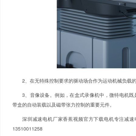
2、在无特殊控制要求的驱动场合作为运动机械负载的动
3、音像设备。例如，在盒式录像机中
带盒的自动装载以及磁带张力控制的重要元件。
深圳减速电机厂家香蕉视频官方下载电机专注减速电机定
13510011258