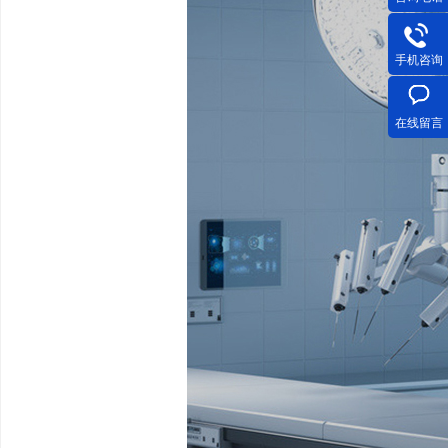
手机咨询
在线留言