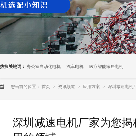
热搜关键词：
办公室自动化电机
汽车电机
医疗智能家居电机
您当前的位置：
首页
资讯频道
应用方案
深圳减速电机厂
>
>
>
深圳减速电机厂家为您揭秘