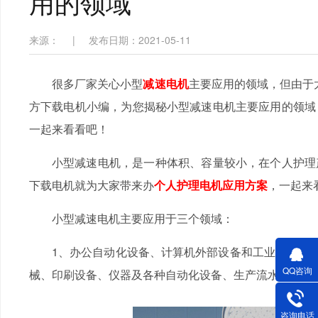
用的领域
来源：
|
发布日期：2021-05-11
很多厂家关心小型
减速电机
主要应用的领域，但
方下载电机小编，为您揭秘小型减速电机主要应用的领域
一起来看看吧！
小型减速电机，是一种体积、容量较小，
下载电机就为大家带来办
个人护理电机应用方案
，一起
小型减速电机主要应用于三个领域：
1、办公自动化设备、计算机外部设备和工业自动化设备
QQ咨询
械、印刷设备、仪器及各种自动化设备、生产流水线等;
咨询电话