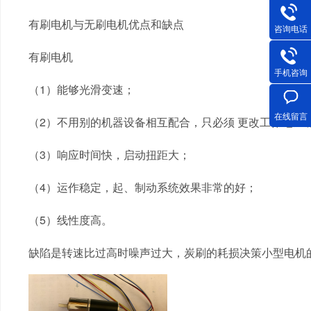
有刷电机与无刷电机优点和缺点
咨询电话
有刷电机
手机咨询
（1）能够光滑变速；
在线留言
（2）不用别的机器设备相互配合，只必须 更改工作电压键
（3）响应时间快，启动扭距大；
（4）运作稳定，起、制动系统效果非常的好；
（5）线性度高。
缺陷是转速比过高时噪声过大，炭刷的耗损决策小型电机的使