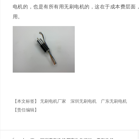
电机的，也是有所有用无刷电机的，这在于成本费层面
用。
【本文标签】
无刷电机厂家
深圳无刷电机
广东无刷电机
【责任编辑】