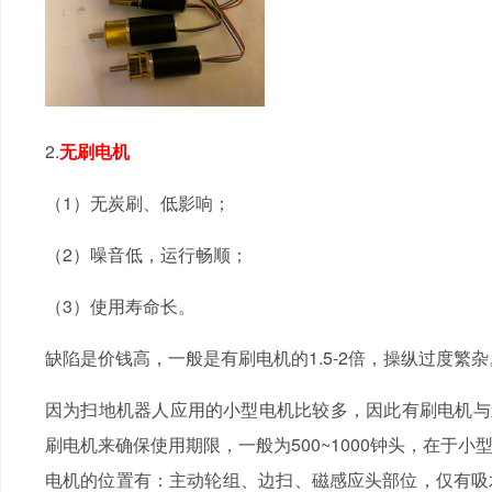
2.
无刷电机
（1）无炭刷、低影响；
（2）噪音低，运行畅顺；
（3）使用寿命长。
缺陷是价钱高，一般是有刷电机的1.5-2倍，操纵过度繁杂
因为扫地机器人应用的小型电机比较多，因此有刷电机与
刷电机来确保使用期限，一般为500~1000钟头，
电机的位置有：主动轮组、边扫、磁感应头部位