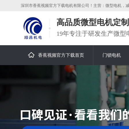
深圳市香蕉视频官方下载电机有限公司！主营：微型电机，减速电机
高品质微型电机定制
19年专注于研发生产微型
香蕉视频官方下载首页
门锁电机
关于香蕉视频官方下载