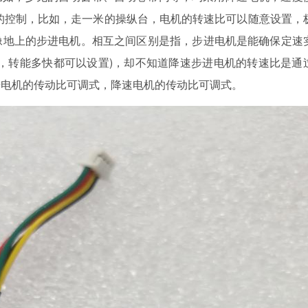
控制，比如，走一米的操纵台，电机的转速比可以随意设置
，好像地上的步进电机。相互之间区别是指，步进电机是能确保定
，转能多快都可以设置)，却不知道降速步进电机的转速比是通
电机的传动比可调式，降速电机的传动比可调式。