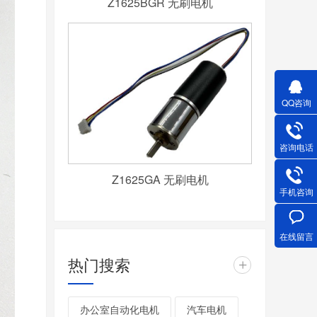
Z1625BGR 无刷电机
QQ咨询
咨询电话
Z1625GA 无刷电机
手机咨询
在线留言
热门搜索
+
办公室自动化电机
汽车电机