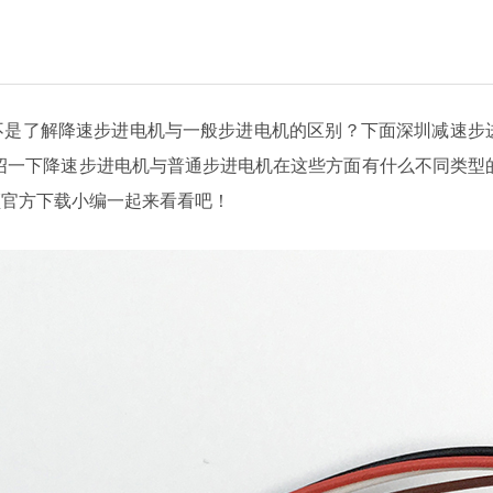
不是了解降速步进电机与一般步进电机的区别？下面深圳减速步
绍一下降速步进电机与普通步进电机在这些方面有什么不同类型
方下载小编一起来看看吧！