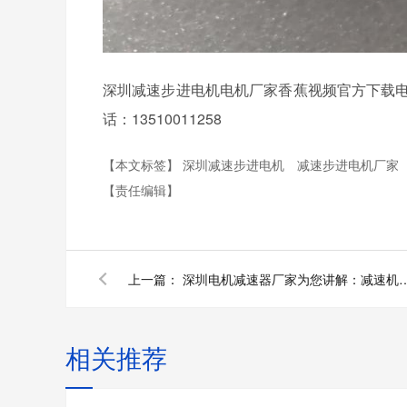
深圳减速步进电机电机厂家香蕉视频官方下载电机
话：13510011258
【本文标签】
深圳减速步进电机
减速步进电机厂家
【责任编辑】
上一篇：
深圳电机减速器厂家为您讲解：减速机传动原理，六种减速器的传
相关推荐