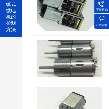
统式
微电
手机咨询
机的
检测
在线留言
方法