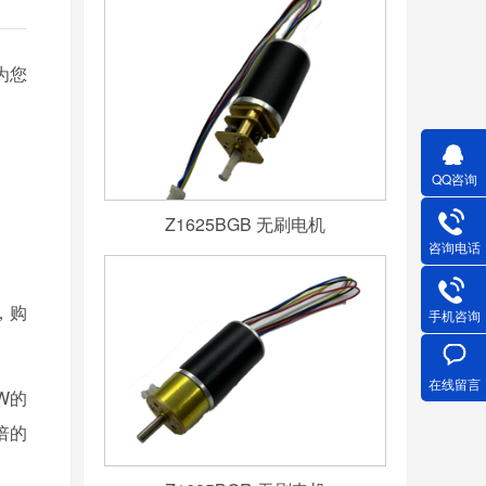
为您
QQ咨询
Z1625BGB 无刷电机
咨询电话
，购
手机咨询
在线留言
W的
8倍的