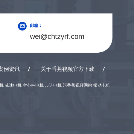
邮箱：
wei@chtzyrf.com
案例资讯
关于香蕉视频官方下载
电机 减速电机 空心杯电机 步进电机 污香蕉视频网站 振动电机