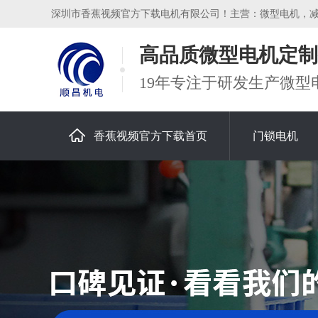
深圳市香蕉视频官方下载电机有限公司！主营：微型电机，减速电机
高品质微型电机定制
19年专注于研发生产微型
香蕉视频官方下载首页
门锁电机
关于香蕉视频官方下载