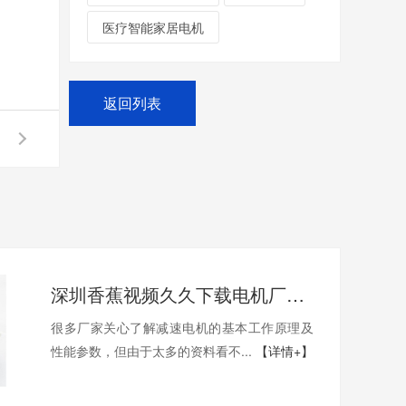
医疗智能家居电机
返回列表
深圳香蕉视频久久下载电机厂家为您揭秘:了解减速电机的基本工作原理及性能参数
很多厂家关心了解减速电机的基本工作原理及
性能参数，但由于太多的资料看不...
【详情+】