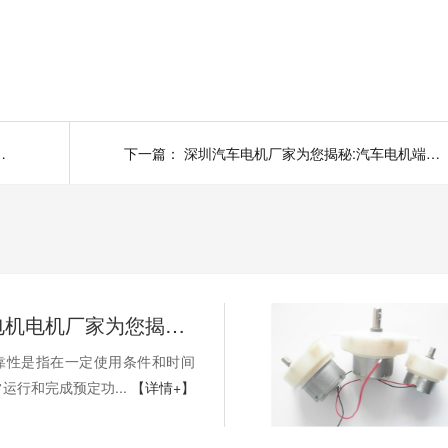
P下载低速电机三相380V减速机电机220V调速电机
下一篇：
深圳汽车电机厂家为您揭秘:汽车电机端子自动焊接机成功案例介绍
深圳减速电机电机厂家为您揭秘:减速电机的可靠性与故障分析
靠性是指在一定使用条件和时间
正常运行和完成预定功...
【详情+】