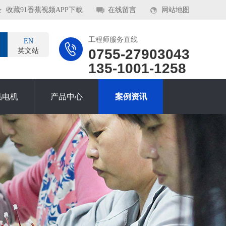
收藏91香蕉视频APP下载
在线留言
网站地图
工程师服务直线
EN
0755-27903043
英文站
135-1001-1258
品电机
产品中心
案例资讯