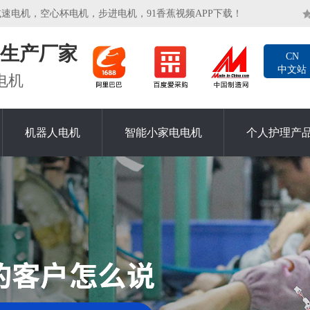
，空心杯电机，步进电机，91香蕉视频APP下载！
生产厂家
CN
中文站
电机
机器人电机
智能小家电电机
个人护理产