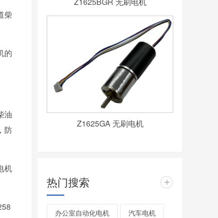
Z1625BGR 无刷电机
道柴
机的
柴油
Z1625GA 无刷电机
，防
发电机
热门搜索
+
58
办公室自动化电机
汽车电机