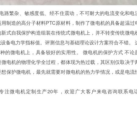
源电路繁杂、敏感度低、经不住震动，不可耐大的电流变化和
，运用制造的高分子材料PTC原材料，制作了微电机的具备超温过
的新式自我保护构造组装在传统式微电机上，并不转变传统微电
设备电力学指标值。评测信息与基础理论设计方案符合不错。 
品种的微电机上，具备较好的实用性。 微电机的保护方式 不论
烧毁微电机的物理化学全过程，都体现为热过载，其区别仅取决于
。要想保护微电机，最先就需要对微电机的热力学情况，或是电流
电机定制生产20年，欢迎广大客户来电咨询联系电话