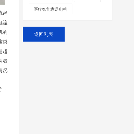
医疗智能家居电机
电流起
电流
机的
返回列表
这类
是超
两者
情况
：